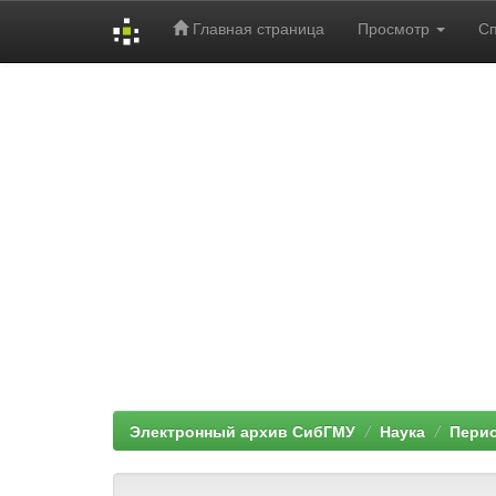
Главная страница
Просмотр
С
Skip
navigation
Электронный архив СибГМУ
Наука
Перио