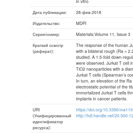
in vitro
Дата публикации:
28-фев-2018
Издательство:
MDPI
Серия/номер:
Materials;Volume 11, Issue 3
Краткий осмотр
The response of the human Jurk
(реферат):
with a bilateral rough (Ra = 
studied. A 1.5-fold down-reg
were observed. Jurkat T cell i
TiO2 nanoparticles with a diam
Jurkat T cells (Spearman’s coe
In turn, an elevation of the R
electrostatic potential of the 
immortalized Jurkat T cells t
implants in cancer patients.
URI
https://doi.org/10.3390/ma11
(Унифицированный
http://hdl.handle.net/20.500.
идентификатор
ресурса):