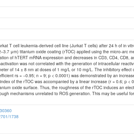
at T cell leukemia-derived cell line (Jurkat T cells) after 24 h of in v
2.2–3.7 μm) titanium oxide coating (rTOC) applied using the micro-arc 
ulation of hTERT mRNA expression and decreases in CD3, CD4, CD8, a
nactivation was not correlated with the generation of intracellular rea
eter of 14 ± 8 nm at doses of 1 mg/L or 10 mg/L. The inhibitory effect 
fficient rs = −0.95; n = 9; p < 0.0001) was demonstrated by an increase 
a index of the rTOC was accompanied by a linear increase (r = 0.6; p < 
titanium oxide surface. Thus, the roughness of the rTOC induces an electr
hrough mechanisms unrelated to ROS generation. This may be useful fo
030360
12701/1738