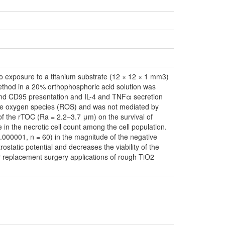
itro exposure to a titanium substrate (12 × 12 × 1 mm3)
method in a 20% orthophosphoric acid solution was
nd CD95 presentation and IL-4 and TNFα secretion
ctive oxygen species (ROS) and was not mediated by
of the rTOC (Ra = 2.2–3.7 μm) on the survival of
in the necrotic cell count among the cell population.
0.000001, n = 60) in the magnitude of the negative
ostatic potential and decreases the viability of the
r replacement surgery applications of rough TiO2