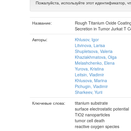
Пожалуйста, используйте этот идентификатор, ч
Название:
Rough Titanium Oxide Coating
Secretion in Tumor Jurkat T Ce
Авторы:
Khlusov, Igor
Litvinova, Larisa
Shupletsova, Valeria
Khaziakhmatova, Olga
Melashchenko, Elena
Yurova, Kristina
Leitsin, Vladimir
Khlusova, Marina
Pichugin, Vladimir
Sharkeev, Yurii
Ключевые слова:
titanium substrate
surface electrostatic potential
TiO2 nanoparticles
tumor cell death
reactive oxygen species