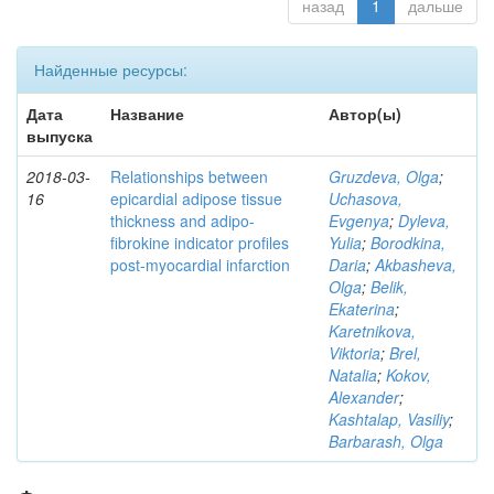
назад
1
дальше
Найденные ресурсы:
Дата
Название
Автор(ы)
выпуска
2018-03-
Relationships between
Gruzdeva, Olga
;
16
epicardial adipose tissue
Uchasova,
thickness and adipo-
Evgenya
;
Dyleva,
fibrokine indicator profiles
Yulia
;
Borodkina,
post-myocardial infarction
Daria
;
Akbasheva,
Olga
;
Belik,
Ekaterina
;
Karetnikova,
Viktoria
;
Brel,
Natalia
;
Kokov,
Alexander
;
Kashtalap, Vasiliy
;
Barbarash, Olga