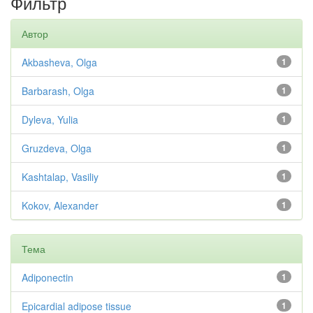
Фильтр
Автор
Akbasheva, Olga
1
Barbarash, Olga
1
Dyleva, Yulia
1
Gruzdeva, Olga
1
Kashtalap, Vasiliy
1
Kokov, Alexander
1
Тема
Adiponectin
1
Epicardial adipose tissue
1