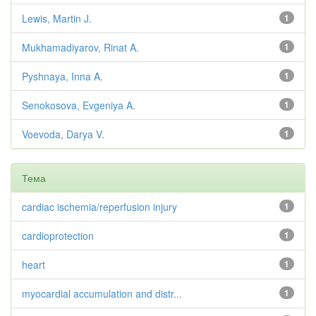
Lewis, Martin J.
1
Mukhamadiyarov, Rinat A.
1
Pyshnaya, Inna A.
1
Senokosova, Evgeniya A.
1
Voevoda, Darya V.
1
Тема
cardiac ischemia/reperfusion injury
1
cardioprotection
1
heart
1
myocardial accumulation and distr...
1