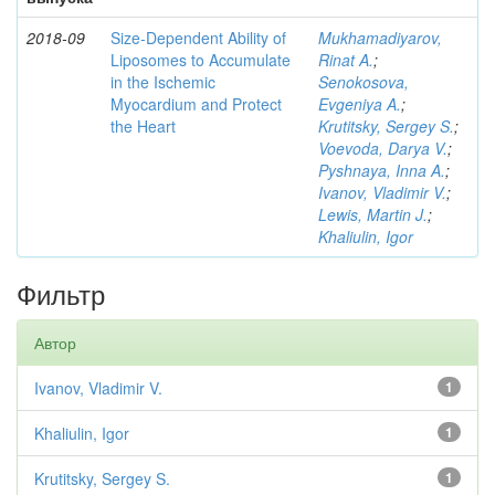
2018-09
Size-Dependent Ability of
Mukhamadiyarov,
Liposomes to Accumulate
Rinat A.
;
in the Ischemic
Senokosova,
Myocardium and Protect
Evgeniya A.
;
the Heart
Krutitsky, Sergey S.
;
Voevoda, Darya V.
;
Pyshnaya, Inna A.
;
Ivanov, Vladimir V.
;
Lewis, Martin J.
;
Khaliulin, Igor
Фильтр
Автор
Ivanov, Vladimir V.
1
Khaliulin, Igor
1
Krutitsky, Sergey S.
1