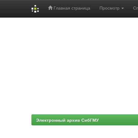
Главная страница
Просмотр
С
Skip
navigation
Электронный архив СибГМУ