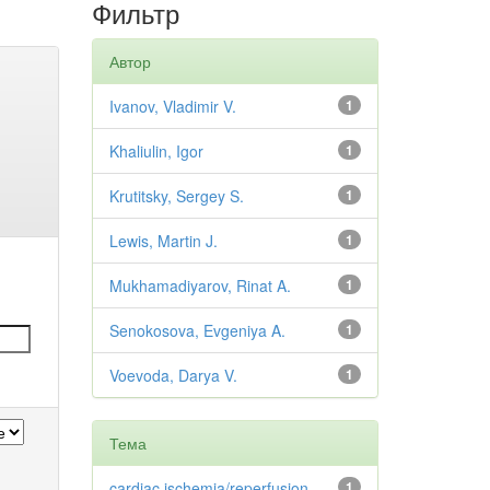
Фильтр
Автор
Ivanov, Vladimir V.
1
Khaliulin, Igor
1
Krutitsky, Sergey S.
1
Lewis, Martin J.
1
Mukhamadiyarov, Rinat A.
1
Senokosova, Evgeniya A.
1
Voevoda, Darya V.
1
Тема
cardiac ischemia/reperfusion
1