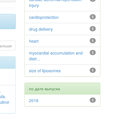
injury
cardioprotection
1
drug delivery
1
heart
1
альше
myocardial accumulation and
1
distr...
size of liposomes
1
по дате выпуска
,
da,
2018
1
adimir