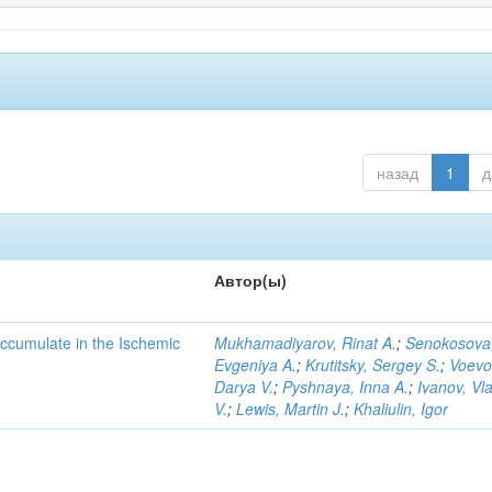
назад
1
д
Автор(ы)
Accumulate in the Ischemic
Mukhamadiyarov, Rinat A.
;
Senokosova
Evgeniya A.
;
Krutitsky, Sergey S.
;
Voevo
Darya V.
;
Pyshnaya, Inna A.
;
Ivanov, Vl
V.
;
Lewis, Martin J.
;
Khaliulin, Igor