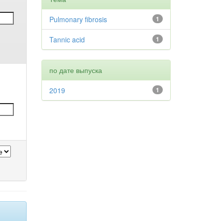
Pulmonary fibrosis
1
Tannic acid
1
по дате выпуска
2019
1