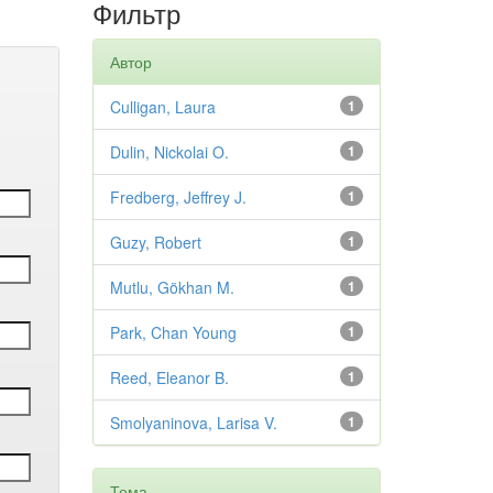
Фильтр
Автор
Culligan, Laura
1
Dulin, Nickolai O.
1
Fredberg, Jeffrey J.
1
Guzy, Robert
1
Mutlu, Gökhan M.
1
Park, Chan Young
1
Reed, Eleanor B.
1
Smolyaninova, Larisa V.
1
Тема