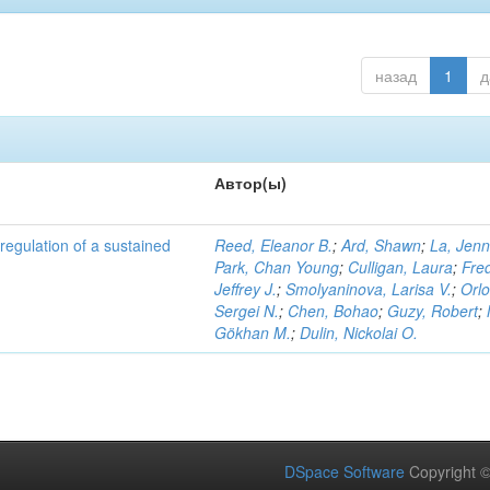
назад
1
д
Автор(ы)
h regulation of a sustained
Reed, Eleanor B.
;
Ard, Shawn
;
La, Jenn
Park, Chan Young
;
Culligan, Laura
;
Fre
Jeffrey J.
;
Smolyaninova, Larisa V.
;
Orlo
Sergei N.
;
Chen, Bohao
;
Guzy, Robert
;
Gökhan M.
;
Dulin, Nickolai O.
DSpace Software
Copyright 