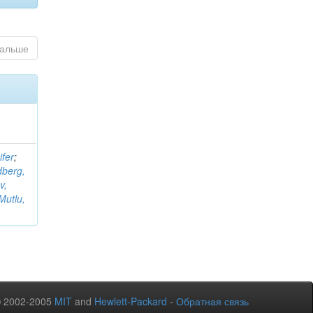
альше
ifer
;
dberg,
v,
Mutlu,
© 2002-2005
MIT
and
Hewlett-Packard
-
Обратная связь