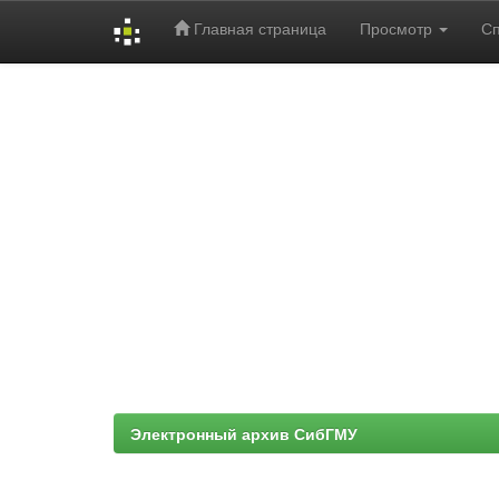
Главная страница
Просмотр
С
Skip
navigation
Электронный архив СибГМУ