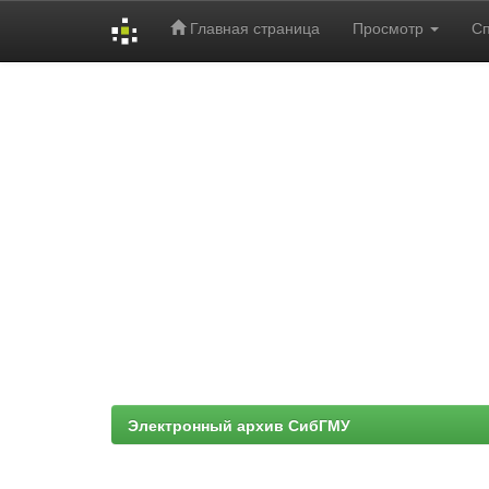
Главная страница
Просмотр
С
Skip
navigation
Электронный архив СибГМУ