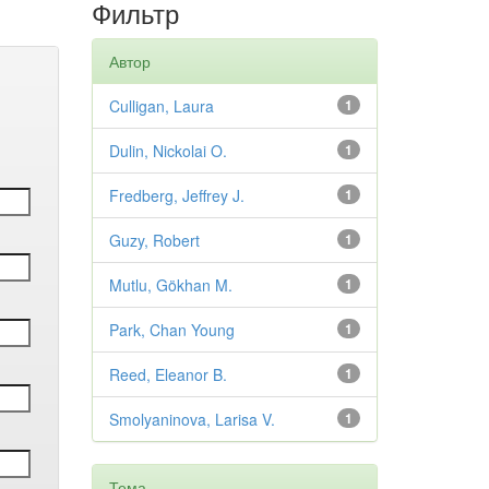
Фильтр
Автор
Culligan, Laura
1
Dulin, Nickolai O.
1
Fredberg, Jeffrey J.
1
Guzy, Robert
1
Mutlu, Gökhan M.
1
Park, Chan Young
1
Reed, Eleanor B.
1
Smolyaninova, Larisa V.
1
Тема