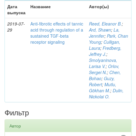
Дата
Название
Автор(ы)
выпуска
2019-07-
Anti-fibrotic effects of tannic
Reed, Eleanor B.
;
29
acid through regulation of a
Ard, Shawn
;
La,
sustained TGF-beta
Jennifer
;
Park, Chan
receptor signaling
Young
;
Culligan,
Laura
;
Fredberg,
Jeffrey J.
;
Smolyaninova,
Larisa V.
;
Orlov,
Sergei N.
;
Chen,
Bohao
;
Guzy,
Robert
;
Mutlu,
Gökhan M.
;
Dulin,
Nickolai O.
Фильтр
Автор