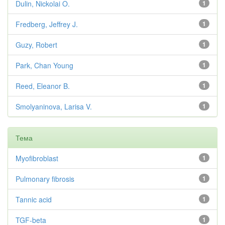
Dulin, Nickolai O.
1
Fredberg, Jeffrey J.
1
Guzy, Robert
1
Park, Chan Young
1
Reed, Eleanor B.
1
Smolyaninova, Larisa V.
1
Тема
Myofibroblast
1
Pulmonary fibrosis
1
Tannic acid
1
TGF-beta
1