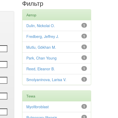
Фильтр
Автор
Dulin, Nickolai O.
1
Fredberg, Jeffrey J.
1
Mutlu, Gökhan M.
1
Park, Chan Young
1
Reed, Eleanor B.
1
Smolyaninova, Larisa V.
1
Тема
Myofibroblast
1
Pulmonary fibrosis
1