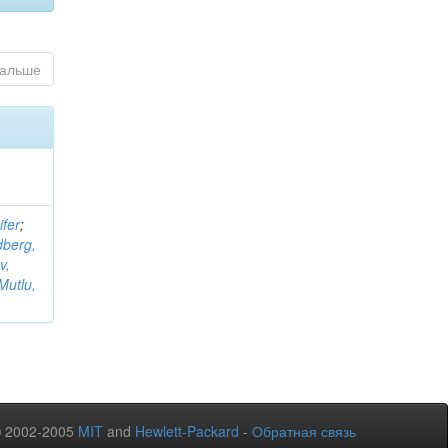
альше
ifer
;
dberg,
v,
Mutlu,
© 2002-2005
MIT
and
Hewlett-Packard
-
Обратная связь