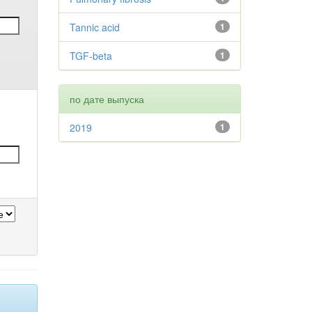
Tannic acid
1
TGF-beta
1
по дате выпуска
2019
1