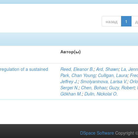
назад
1
д
Автор(ы)
h regulation of a sustained
Reed, Eleanor B.
;
Ard, Shawn
;
La, Jenn
Park, Chan Young
;
Culligan, Laura
;
Fre
Jeffrey J.
;
Smolyaninova, Larisa V.
;
Orlo
Sergei N.
;
Chen, Bohao
;
Guzy, Robert
;
Gökhan M.
;
Dulin, Nickolai O.
DSpace Software
Copyright 