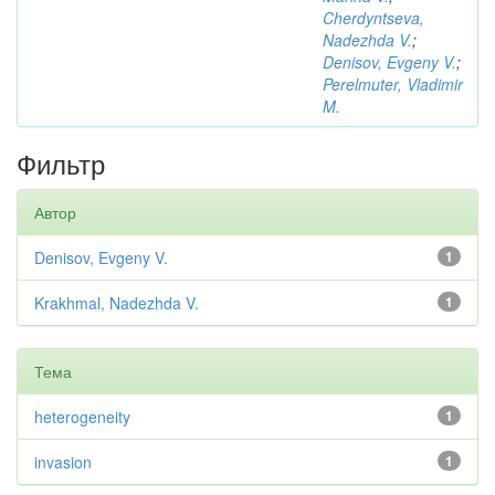
Cherdyntseva,
Nadezhda V.
;
Denisov, Evgeny V.
;
Perelmuter, Vladimir
M.
Фильтр
Автор
Denisov, Evgeny V.
1
Krakhmal, Nadezhda V.
1
Тема
heterogeneity
1
invasion
1