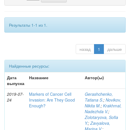
Результаты 1-1 из 1.
назад
1
дальше
Найденные ресурсы:
Дата
Название
Автор(ы)
выпуска
2019-07-
Markers of Cancer Cell
Gerashchenko,
24
Invasion: Are They Good
Tatiana S.
;
Novikov,
Enough?
Nikita M.
;
Krakhmal,
Nadezhda V.
;
Zolotaryova, Sofia
Y.
;
Zavyalova,
Marina V.
;