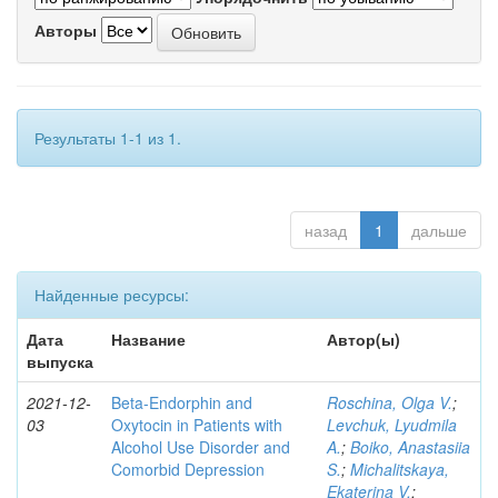
Авторы
Результаты 1-1 из 1.
назад
1
дальше
Найденные ресурсы:
Дата
Название
Автор(ы)
выпуска
2021-12-
Beta-Endorphin and
Roschina, Olga V.
;
03
Oxytocin in Patients with
Levchuk, Lyudmila
Alcohol Use Disorder and
A.
;
Boiko, Anastasiia
Comorbid Depression
S.
;
Michalitskaya,
Ekaterina V.
;