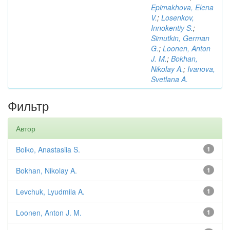
Epimakhova, Elena
V.
;
Losenkov,
Innokentiy S.
;
Simutkin, German
G.
;
Loonen, Anton
J. M.
;
Bokhan,
Nikolay A.
;
Ivanova,
Svetlana A.
Фильтр
Автор
Boiko, Anastasiia S.
1
Bokhan, Nikolay A.
1
Levchuk, Lyudmila A.
1
Loonen, Anton J. M.
1