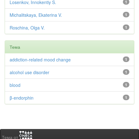
Losenkov, Innokentiy S.
1
Michalitskaya, Ekaterina V.
1
Roschina, Olga V.
1
Тема
addiction-related mood change
1
alcohol use disorder
1
blood
1
β-endorphin
1
Тема от