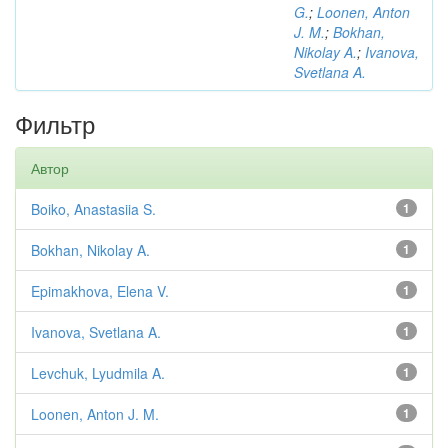
G.
;
Loonen, Anton
J. M.
;
Bokhan,
Nikolay A.
;
Ivanova,
Svetlana A.
Фильтр
Автор
Boiko, Anastasiia S.
1
Bokhan, Nikolay A.
1
Epimakhova, Elena V.
1
Ivanova, Svetlana A.
1
Levchuk, Lyudmila A.
1
Loonen, Anton J. M.
1