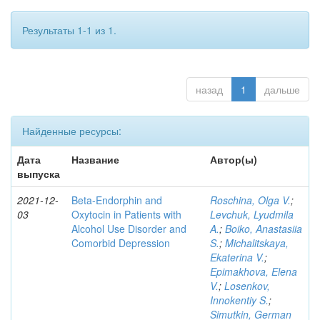
Результаты 1-1 из 1.
назад
1
дальше
Найденные ресурсы:
Дата
Название
Автор(ы)
выпуска
2021-12-
Beta-Endorphin and
Roschina, Olga V.
;
03
Oxytocin in Patients with
Levchuk, Lyudmila
Alcohol Use Disorder and
A.
;
Boiko, Anastasiia
Comorbid Depression
S.
;
Michalitskaya,
Ekaterina V.
;
Epimakhova, Elena
V.
;
Losenkov,
Innokentiy S.
;
Simutkin, German