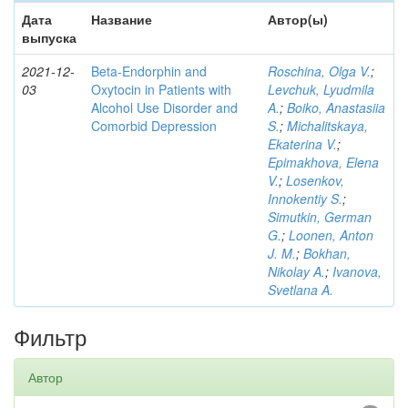
Дата
Название
Автор(ы)
выпуска
2021-12-
Beta-Endorphin and
Roschina, Olga V.
;
03
Oxytocin in Patients with
Levchuk, Lyudmila
Alcohol Use Disorder and
A.
;
Boiko, Anastasiia
Comorbid Depression
S.
;
Michalitskaya,
Ekaterina V.
;
Epimakhova, Elena
V.
;
Losenkov,
Innokentiy S.
;
Simutkin, German
G.
;
Loonen, Anton
J. M.
;
Bokhan,
Nikolay A.
;
Ivanova,
Svetlana A.
Фильтр
Автор