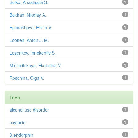
Boiko, Anastasiia S.
1
Bokhan, Nikolay A.
1
Epimakhova, Elena V.
1
Loonen, Anton J. M.
1
Losenkov, Innokentiy S.
1
Michalitskaya, Ekaterina V.
1
Roschina, Olga V.
1
Тема
alcohol use disorder
1
oxytocin
1
β-endorphin
1