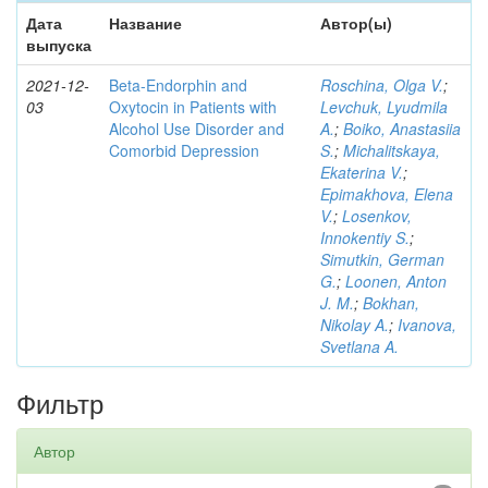
Дата
Название
Автор(ы)
выпуска
2021-12-
Beta-Endorphin and
Roschina, Olga V.
;
03
Oxytocin in Patients with
Levchuk, Lyudmila
Alcohol Use Disorder and
A.
;
Boiko, Anastasiia
Comorbid Depression
S.
;
Michalitskaya,
Ekaterina V.
;
Epimakhova, Elena
V.
;
Losenkov,
Innokentiy S.
;
Simutkin, German
G.
;
Loonen, Anton
J. M.
;
Bokhan,
Nikolay A.
;
Ivanova,
Svetlana A.
Фильтр
Автор