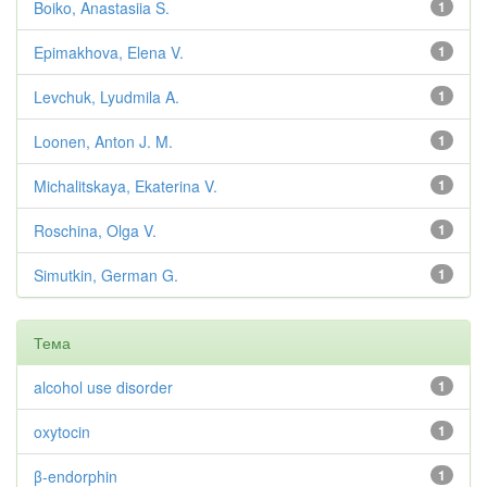
Boiko, Anastasiia S.
1
Epimakhova, Elena V.
1
Levchuk, Lyudmila A.
1
Loonen, Anton J. M.
1
Michalitskaya, Ekaterina V.
1
Roschina, Olga V.
1
Simutkin, German G.
1
Тема
alcohol use disorder
1
oxytocin
1
β-endorphin
1