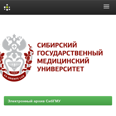
Skip
navigation
Электронный архив СибГМУ