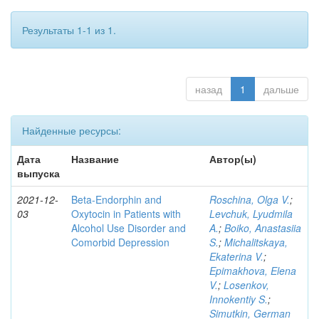
Результаты 1-1 из 1.
назад
1
дальше
Найденные ресурсы:
Дата
Название
Автор(ы)
выпуска
2021-12-
Beta-Endorphin and
Roschina, Olga V.
;
03
Oxytocin in Patients with
Levchuk, Lyudmila
Alcohol Use Disorder and
A.
;
Boiko, Anastasiia
Comorbid Depression
S.
;
Michalitskaya,
Ekaterina V.
;
Epimakhova, Elena
V.
;
Losenkov,
Innokentiy S.
;
Simutkin, German