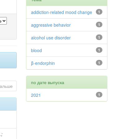
addiction-related mood change
1
aggressive behavior
1
alcohol use disorder
1
blood
1
β-endorphin
1
по дате выпуска
альше
2021
1
.
;