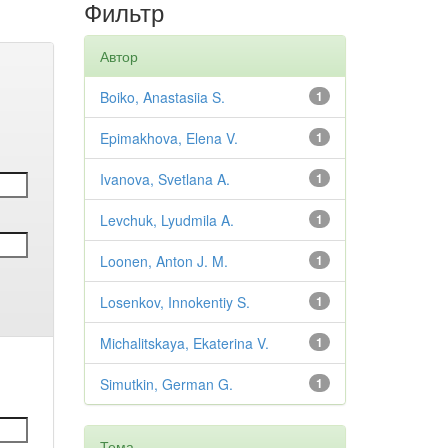
Фильтр
Автор
Boiko, Anastasiia S.
1
Epimakhova, Elena V.
1
Ivanova, Svetlana A.
1
Levchuk, Lyudmila A.
1
Loonen, Anton J. M.
1
Losenkov, Innokentiy S.
1
Michalitskaya, Ekaterina V.
1
Simutkin, German G.
1
Тема