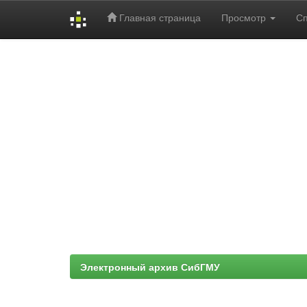
Главная страница
Просмотр
С
Skip
navigation
Электронный архив СибГМУ