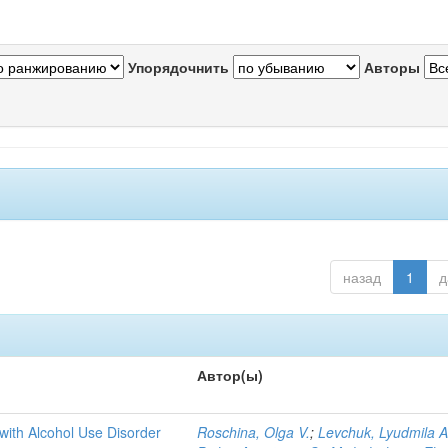
Упорядочнить
Авторы
назад
1
д
Автор(ы)
with Alcohol Use Disorder
Roschina, Olga V.
;
Levchuk, Lyudmila A