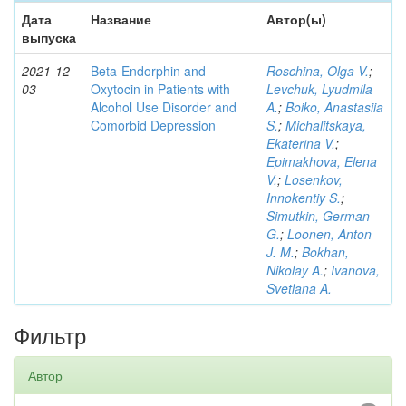
Дата
Название
Автор(ы)
выпуска
2021-12-
Beta-Endorphin and
Roschina, Olga V.
;
03
Oxytocin in Patients with
Levchuk, Lyudmila
Alcohol Use Disorder and
A.
;
Boiko, Anastasiia
Comorbid Depression
S.
;
Michalitskaya,
Ekaterina V.
;
Epimakhova, Elena
V.
;
Losenkov,
Innokentiy S.
;
Simutkin, German
G.
;
Loonen, Anton
J. M.
;
Bokhan,
Nikolay A.
;
Ivanova,
Svetlana A.
Фильтр
Автор