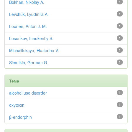
Bokhan, Nikolay A.
1
Levchuk, Lyudmila A.
1
Loonen, Anton J. M.
1
Losenkov, Innokentiy S.
1
Michalitskaya, Ekaterina V.
1
Simutkin, German G.
1
Тема
alcohol use disorder
1
oxytocin
1
β-endorphin
1