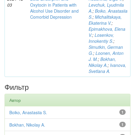
03
Oxytocin in Patients with
Levchuk, Lyudmila
Alcohol Use Disorder and
A.
;
Boiko, Anastasiia
Comorbid Depression
S.
;
Michalitskaya,
Ekaterina V.
;
Epimakhova, Elena
V.
;
Losenkov,
Innokentiy S.
;
Simutkin, German
G.
;
Loonen, Anton
J. M.
;
Bokhan,
Nikolay A.
;
Ivanova,
Svetlana A.
Фильтр
Автор
Boiko, Anastasiia S.
1
Bokhan, Nikolay A.
1