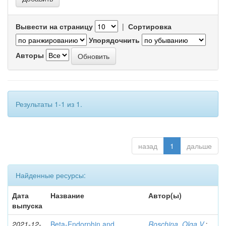
Вывести на страницу
|
Сортировка
Упорядочнить
Авторы
Результаты 1-1 из 1.
назад
1
дальше
Найденные ресурсы:
Дата
Название
Автор(ы)
выпуска
2021-12-
Beta-Endorphin and
Roschina, Olga V.
;