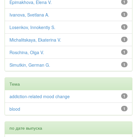
Epimakhova, Elena V.
1
Ivanova, Svetlana A.
1
Losenkov, Innokentiy S.
1
Michalitskaya, Ekaterina V.
1
Roschina, Olga V.
1
Simutkin, German G.
1
Тема
addiction-related mood change
1
blood
1
по дате выпуска