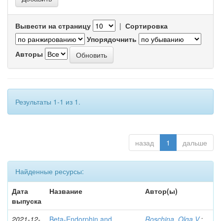
Вывести на страницу
|
Сортировка
Упорядочнить
Авторы
Результаты 1-1 из 1.
назад
1
дальше
Найденные ресурсы:
Дата
Название
Автор(ы)
выпуска
2021-12-
Beta-Endorphin and
Roschina, Olga V.
;