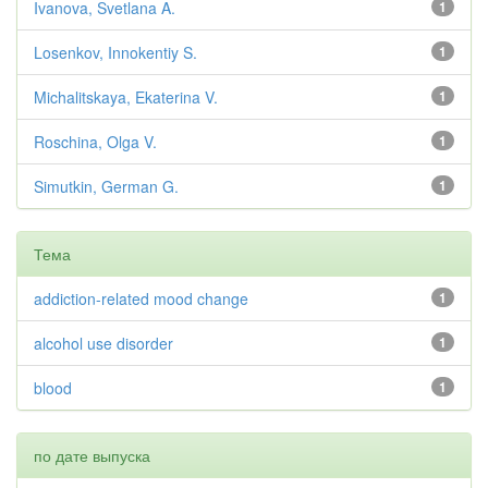
Ivanova, Svetlana A.
1
Losenkov, Innokentiy S.
1
Michalitskaya, Ekaterina V.
1
Roschina, Olga V.
1
Simutkin, German G.
1
Тема
addiction-related mood change
1
alcohol use disorder
1
blood
1
по дате выпуска