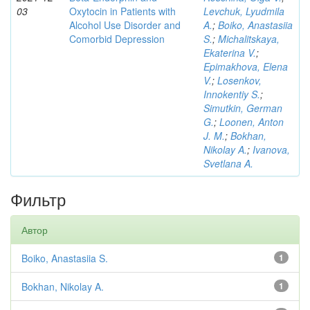
03
Oxytocin in Patients with
Levchuk, Lyudmila
Alcohol Use Disorder and
A.
;
Boiko, Anastasiia
Comorbid Depression
S.
;
Michalitskaya,
Ekaterina V.
;
Epimakhova, Elena
V.
;
Losenkov,
Innokentiy S.
;
Simutkin, German
G.
;
Loonen, Anton
J. M.
;
Bokhan,
Nikolay A.
;
Ivanova,
Svetlana A.
Фильтр
Автор
Boiko, Anastasiia S.
1
Bokhan, Nikolay A.
1