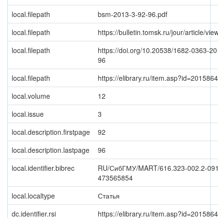
local.filepath
bsm-2013-3-92-96.pdf
local.filepath
https://bulletin.tomsk.ru/jour/article/vi
local.filepath
https://doi.org/10.20538/1682-0363-20
96
local.filepath
https://elibrary.ru/item.asp?id=201586
local.volume
12
local.issue
3
local.description.firstpage
92
local.description.lastpage
96
local.identifier.bibrec
RU/СибГМУ/MART/616.323-002.2-091
473565854
local.localtype
Статья
dc.identifier.rsi
https://elibrary.ru/item.asp?id=201586