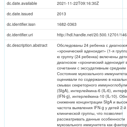
dc.date.available
2021-11-22T09:16:30Z
dc.date.issued
2013
dc.identifier.issn
1682-0363
dc.identifier.uri
http://hdl.handle.net/20.500.12701/14
dc.description.abstract
Обследованы 24 ребенка с диагнозо
«хронический аденоидит» (1-я группа
ю группу (24 ребенка) включены дети
диагнозом «хронический аденоидит 
сочетании с экссудативным средним 
Состояние мукозального иммунитета
оценивали по содержанию в назаль
смывах секреторного иммуноглобул
(SIgA), интерлейкина-6 (IL-6), инте
(IFN-g), интерлейкина-10 (IL-10). О
снижение концентрации SIgA и высо
частота выявления IFN-g у детей 2-й
клинической группы, что позволяет
рассматривать данные особенности
мукозального иммунитета как факто