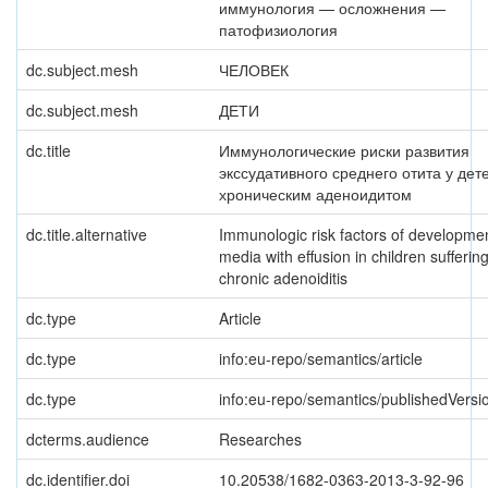
иммунология — осложнения —
патофизиология
dc.subject.mesh
ЧЕЛОВЕК
dc.subject.mesh
ДЕТИ
dc.title
Иммунологические риски развития
экссудативного среднего отита у дет
хроническим аденоидитом
dc.title.alternative
Immunologic risk factors of development
media with effusion in children sufferin
chronic adenoiditis
dc.type
Article
dc.type
info:eu-repo/semantics/article
dc.type
info:eu-repo/semantics/publishedVersi
dcterms.audience
Researches
dc.identifier.doi
10.20538/1682-0363-2013-3-92-96