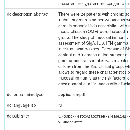
развития экссудативного среднего от
dc.description.abstract
There were 24 patients with chronic ad
in the 1st group, another 24 patients wi
chronic adenoiditis in association with ot
media effusion (OME) were included in
group. The study of mucosal immunity 
assessment of SIgA, IL-6, IFN-gamma 
levels in nasal washes. Decrease of SI
content and increase of the number of
gamma-positive samples was revealed
children from the 2nd clinical group, w
allows to regard these characteristics o
mucosal immunity as the risk factors fo
development of otitis media with effusi
dc.format.mimetype
application/pdf
dc.language.iso
ru
dc.publisher
Сибирский государственный медици
университет