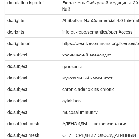
dc.relation.ispartof
Бюллетень Сибирской медицины. 2013
№ 3
dc.rights
Attribution-NonCommercial 4.0 Internat
dc.rights
info:eu-repo/semantics/openAccess
dc.rights.uri
https://creativecommons.org/licenses/b
dc.subject
хронический аденоидит
dc.subject
цитокины
dc.subject
мукозальный иммунитет
dc.subject
chronic adenoiditis chronic
dc.subject
cytokines
dc.subject
mucosal immunity
dc.subject.mesh
АДЕНОИДЫ — патофизиология
dc.subject.mesh
ОТИТ СРЕДНИЙ ЭКССУДАТИВНЫЙ 