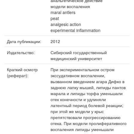
анальгетическое действие
модели воспаления
maral antlers
peat
analgesic action
experimental inflammation
Дата публикации:
2012
Издательство:
Сибирский государственный
медицинский университет
Краткий осмотр
При экспериментальном остром
(реферат):
экссудативном воспалении,
вызванном введением агара Дифко в
заднюю лапку мышей, липиды пантов
марала и липиды торфа уменьшали
отек конечности и удлиняли
латентный период болевой реакции;
при этой же модели у крыс
препятствовали прогрессированию
отека. При модели пролиферативного
воспаления липиды уменьшали