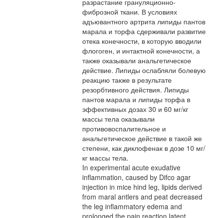
разрастание грануляционно-
фиброзной ткани. В условиях
адъювантного артрита липиды пантов
марала и торфа сдерживали развитие
отека конечности, в которую вводили
флогоген, и интактной конечности, а
также оказывали анальгетическое
действие. Липиды ослабляли болевую
реакцию также в результате
резорбтивного действия. Липиды
пантов марала и липиды торфа в
эффективных дозах 30 и 60 мг/кг
массы тела оказывали
противовоспалительное и
анальгетическое действие в такой же
степени, как диклофенак в дозе 10 мг/
кг массы тела.
In experimental acute exudative
inflammation, caused by Difco agar
injection in mice hind leg, lipids derived
from maral antlers and peat decreased
the leg inflammatory edema and
prolonged the pain reaction latent