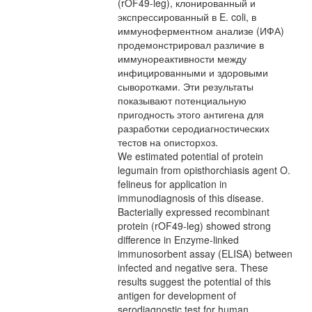
(rOF49-leg), клонированный и
экспрессированный в E. coli, в
иммуноферментном анализе (ИФА)
продемонстрировал различие в
иммунореактивности между
инфицированными и здоровыми
сыворотками. Эти результаты
показывают потенциальную
пригодность этого антигена для
разработки серодиагностических
тестов на описторхоз.
We estimated potential of protein
legumain from opisthorchiasis agent O.
felineus for application in
immunodiagnosis of this disease.
Bacterially expressed recombinant
protein (rOF49-leg) showed strong
difference in Enzyme-linked
immunosorbent assay (ELISA) between
infected and negative sera. These
results suggest the potential of this
antigen for development of
serodiagnostic test for human