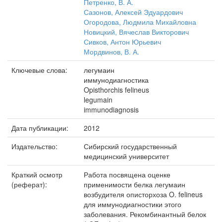
Петренко, В. А.
Сазонов, Алексей Эдуардович
Огородова, Людмила Михайловна
Новицкий, Вячеслав Викторович
Сивков, Антон Юрьевич
Мордвинов, В. А.
Ключевые слова:
легумаин
иммунодиагностика
Opisthorchis felineus
legumain
immunodiagnosis
Дата публикации:
2012
Издательство:
Сибирский государственный
медицинский университет
Краткий осмотр
Работа посвящена оценке
(реферат):
применимости белка легумаин
возбудителя описторхоза O. felineus
для иммунодиагностики этого
заболевания. Рекомбинантный белок