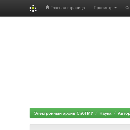
Главная страница
Просмотр
С
Skip
navigation
Электронный архив СибГМУ
Наука
Автор