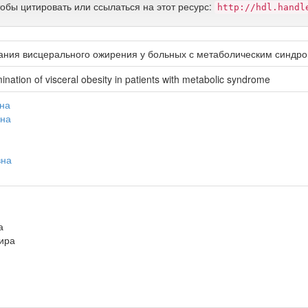
тобы цитировать или ссылаться на этот ресурс:
http://hdl.handl
вания висцерального ожирения у больных с метаболическим синдр
mination of visceral obesity in patients with metabolic syndrome
на
вна
вна
а
ира