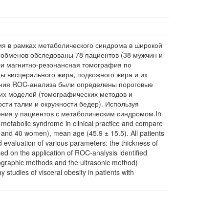
ия в рамках метаболического синдрома в широкой
о обменов обследованы 78 пациентов (38 мужчин и
или магнитно-резонансная томография по
ы висцерального жира, подкожного жира и их
ения ROC-анализа были определены пороговые
ких моделей (томографических методов и
сти талии и окружности бедер). Используя
ения у пациентов с метаболическим синдромом.In
he metabolic syndrome in clinical practice and compare
n and 40 women), mean age (45.9 ± 15.5). All patients
valuation of various parameters: the thickness of
ased on the application of ROC-analysis identified
omographic methods and the ultrasonic method)
tudies of visceral obesity in patients with