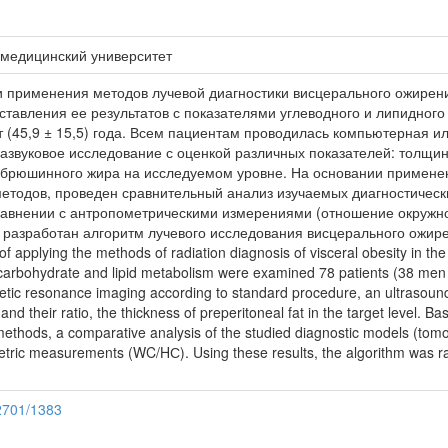
 медицинский университет
 применения методов лучевой диагностики висцерального ожирен
оставления ее результатов с показателями углеводного и липидног
т (45,9 ± 15,5) года. Всем пациентам проводилась компьютерная 
развуковое исследование с оценкой различных показателей: толщин
брюшинного жира на исследуемом уровне. На основании примен
методов, проведен сравнительный анализ изучаемых диагностичес
сравнении с антропометрическими измерениями (отношение окружно
 разработан алгоритм лучевого исследования висцерального ожир
y of applying the methods of radiation diagnosis of visceral obesity in t
 of carbohydrate and lipid metabolism were examined 78 patients (38 me
c resonance imaging according to standard procedure, an ultrasound e
 and their ratio, the thickness of preperitoneal fat in the target level. B
al methods, a comparative analysis of the studied diagnostic models (t
ric measurements (WC/HС). Using these results, the algorithm was ray s
12701/1383