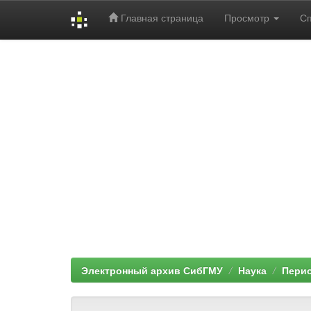
Главная страница
Просмотр
С
Skip
navigation
Электронный архив СибГМУ
Наука
Перио