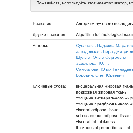
Пожалуйста, используйте этот идентификатор, ч
Название:
Алгоритм лучевого исследо
Другие названия:
Algorithm for radiological exa
Авторы:
Сусляева, Надежда Маратов
Завадовская, Вера Дмитрие
Шульга, Ольга Сергеевна
Завьялова, Ю. Г.
Самойлова, Юлия Геннадье
Бородин, Олег Юрьевич
Ключевые слова:
висцеральная жировая ткань
подкожная жировая ткань
толщина висцерального жир
толщина предбрюшинного ж
visceral adipose tissue
subcutaneous adipose tissue
visceral fat thickness
thickness of preperitoneal fat