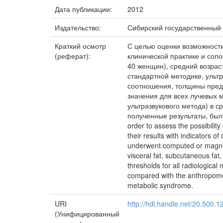
Дата публикации:
2012
Издательство:
Сибирский государственный
Краткий осмотр
С целью оценки возможности
(реферат):
клинической практике и соп
40 женщин), средний возрас
стандартной методике, ульт
соотношения, толщины пред
значения для всех лучевых 
ультразвукового метода) в 
полученные результаты, был
order to assess the possibilit
their results with indicators
underwent computed or magneti
visceral fat, subcutaneous fat,
thresholds for all radiologic
compared with the anthropomet
metabolic syndrome.
URI
http://hdl.handle.net/20.500.
(Унифицированный