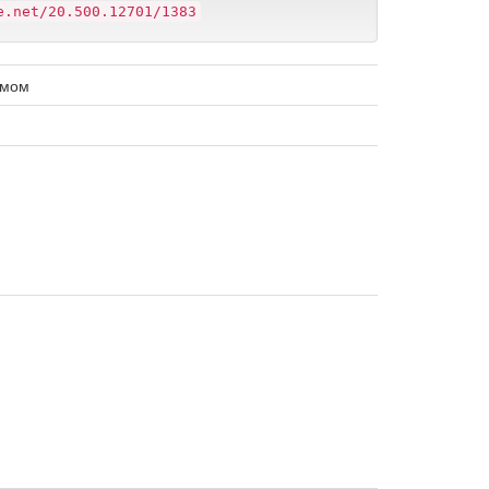
e.net/20.500.12701/1383
омом