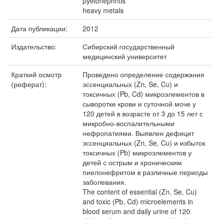
pyelonephritis
heavy metals
Дата публикации:
2012
Издательство:
Сибирский государственный
медицинский университет
Краткий осмотр
Проведено определение содержания
(реферат):
эссенциальных (Zn, Se, Cu) и
токсичных (Pb, Cd) микроэлементов в
сыворотке крови и суточной моче у
120 детей в возрасте от 3 до 15 лет с
микробно-воспалительными
нефропатиями. Выявлен дефицит
эссенциальных (Zn, Se, Cu) и избыток
токсичных (Pb) микроэлементов у
детей с острым и хроническим
пиелонефритом в различные периоды
заболевания.
The content of essential (Zn, Se, Cu)
and toxic (Pb, Cd) microelements in
blood serum and daily urine of 120