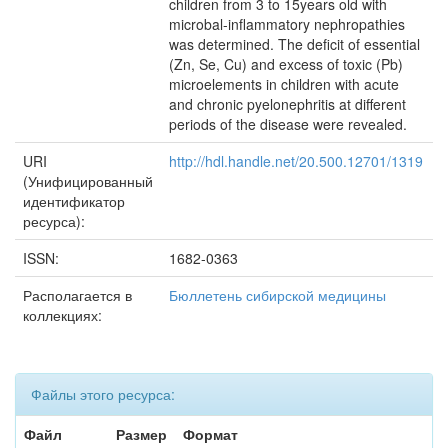
children from 3 to 15years old with
microbal-inflammatory nephropathies
was determined. The deficit of essential
(Zn, Se, Cu) and excess of toxic (Pb)
microelements in children with acute
and chronic pyelonephritis at different
periods of the disease were revealed.
URI
http://hdl.handle.net/20.500.12701/1319
(Унифицированный
идентификатор
ресурса):
ISSN:
1682-0363
Располагается в
Бюллетень сибирской медицины
коллекциях:
Файлы этого ресурса:
Файл
Размер
Формат