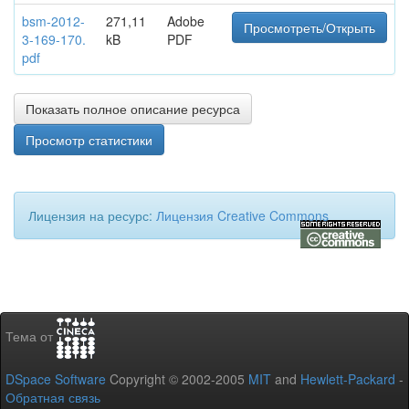
bsm-2012-
271,11
Adobe
Просмотреть/Открыть
3-169-170.
kB
PDF
pdf
Показать полное описание ресурса
Просмотр статистики
Лицензия на ресурс:
Лицензия Creative Commons
Тема от
DSpace Software
Copyright © 2002-2005
MIT
and
Hewlett-Packard
-
Обратная связь