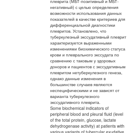
плеврита (МБТ-позитивный и МБТ-
негативный) с целью определения
возможности использования данных
показателей в качестве критериев для
дифференциальной диагностики
плевритов. Установлено, что
туберкулезный экссудативный плеврит
характеризуется выраженными
изменениями биохимического статуса
крови и плеврального экссудата по
сравнению с таковым у здоровых
доноров и пациентов с экссудативным
плевритом нетуберкулезного генеза,
однако данные изменения в
большинстве случаев являются
неспецифическими и не зависят от
варианта туберкулезного
экссудативного плеврита.
Some biochemical indicators of
peripheral blood and pleural fluid (level
of the total protein, glucose, lactate
dehydrogenase activity) at patients with
various variants of tubercular exudative