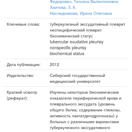
Федорович, Татьяна Валентиновна
Хаитова, З. К.
Наследникова, Ирина Олеговна
Ключевые слова:
туберкулезный экссудативный плеврит
неспецифический плеврит
биохимический статус
tubercular exudative pleurisy
nonspecific pleurisy
biochemical status
Дата публикации:
2012
Издательство:
Сибирский государственный
медицинский университет
Краткий осмотр
Изучены некоторые биохимические
(реферат):
показатели периферической крови и
плеврального экссудата (уровень
общего белка, содержание глюкозы,
активность лактатдегидрогеназы) у
больных с различными вариантами
туберкулезного экссудативного