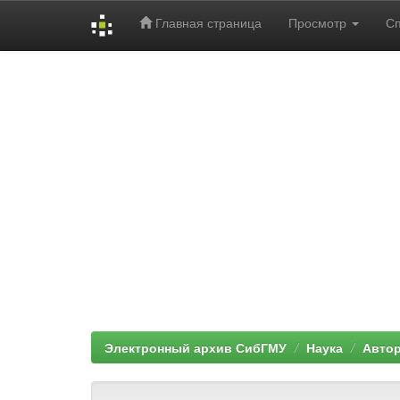
Главная страница
Просмотр
С
Skip
navigation
Электронный архив СибГМУ
Наука
Автор