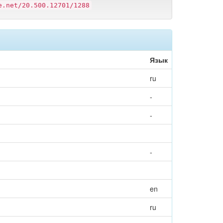
e.net/20.500.12701/1288
Язык
ru
-
-
-
en
ru