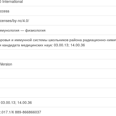
 International
Access
icenses/by-nc/4.0/
унология — физиология
оровья и иммунной системы школьников района радиационно-химич
 кандидата медицинских наук: 03.00.13; 14.00.36
rVersion
03.00.13; 14.00.36
017.1/К 889-866866037