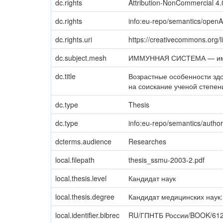
dc.rights
Attribution-NonCommercial 4.0
dc.rights
info:eu-repo/semantics/open
dc.rights.uri
https://creativecommons.org/l
dc.subject.mesh
ИММУННАЯ СИСТЕМА — имм
dc.title
Возрастные особенности зд
на соискание ученой степени
dc.type
Thesis
dc.type
info:eu-repo/semantics/autho
dcterms.audience
Researches
local.filepath
thesis_ssmu-2003-2.pdf
local.thesis.level
Кандидат наук
local.thesis.degree
Кандидат медицинских наук: 
local.identifier.bibrec
RU/ГПНТБ России/BOOK/612.