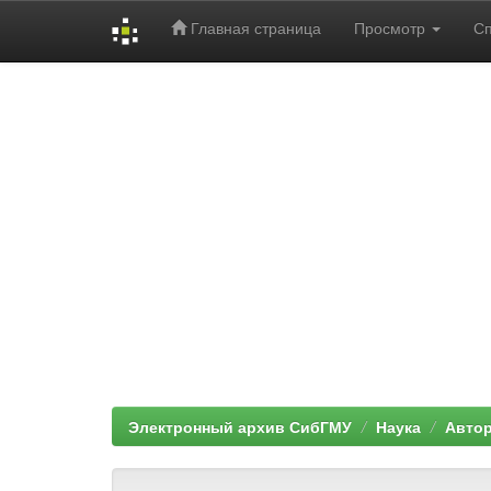
Главная страница
Просмотр
С
Skip
navigation
Электронный архив СибГМУ
Наука
Автор