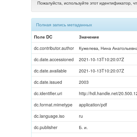
Пожалуйста, используйте этот идентификатор, ч
Полная запись метаданных
Поле DC
Значение
dc.contributor.author
Кужелева, Нина Анатольевн
dc.date.accessioned
2021-10-13T10:20:07Z
dc.date.available
2021-10-13T10:20:07Z
dc.date.issued
2003
dc.identifier.uri
http://hdl.handle.net/20.500.
dc.format.mimetype
application/pdf
dc.language.iso
ru
dc.publisher
Б. и.