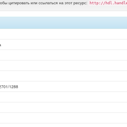
тобы цитировать или ссылаться на этот ресурс:
http://hdl.handl
а
12701/1288