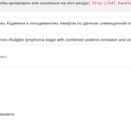
тобы цитировать или ссылаться на этот ресурс:
http://hdl.handl
мы Ходжкина и неходжкинских лимфом по данным совмещенной по
d non-Hodgkin lymphoma stage with combined positron-emission and 
евич
захвата