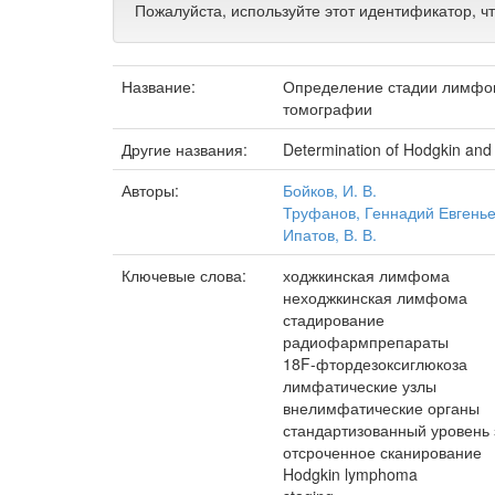
Пожалуйста, используйте этот идентификатор, ч
Название:
Определение стадии лимфо
томографии
Другие названия:
Determination of Hodgkin an
Авторы:
Бойков, И. В.
Труфанов, Геннадий Евгень
Ипатов, В. В.
Ключевые слова:
ходжкинская лимфома
неходжкинская лимфома
стадирование
радиофармпрепараты
18F-фтордезоксиглюкоза
лимфатические узлы
внелимфатические органы
стандартизованный уровень 
отсроченное сканирование
Hodgkin lymphoma