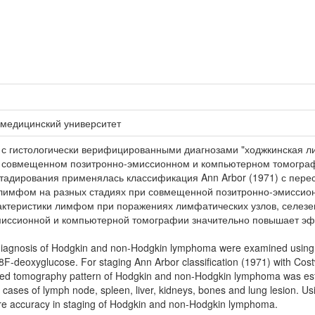
 медицинский университет
 с гистологически верифицированными диагнозами "ходжкинская 
а совмещенном позитронно-эмиссионном и компьютерном томогра
тадирования применялась классификация Ann Arbor (1971) с пере
 лимфом на разных стадиях при совмещенной позитронно-эмиссио
еристики лимфом при поражениях лимфатических узлов, селезенки
иссионной и компьютерной томографии значительно повышает эфф
al diagnosis of Hodgkin and non-Hodgkin lymphoma were examined usin
8F-deoxyglucose. For staging Ann Arbor classification (1971) with Co
ed tomography pattern of Hodgkin and non-Hodgkin lymphoma was estab
cases of lymph node, spleen, liver, kidneys, bones and lung lesion. 
re accuracy in staging of Hodgkin and non-Hodgkin lymphoma.