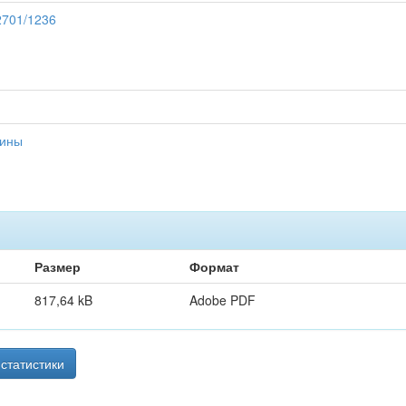
12701/1236
цины
Размер
Формат
817,64 kB
Adobe PDF
статистики