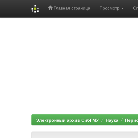
Главная страница
Просмотр
С
Skip
navigation
Электронный архив СибГМУ
Наука
Перио