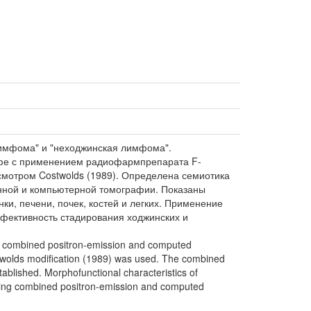
лимфома" и "неходжинская лимфома".
фе с применением радиофармпрепарата F-
смотром Costwolds (1989). Определена семиотика
нной и компьютерной томографии. Показаны
, печени, почек, костей и легких. Применение
ективность стадирования ходжинских и
g combined positron-emission and computed
stwolds modification (1989) was used. The combined
lished. Morphofunctional characteristics of
Using combined positron-emission and computed