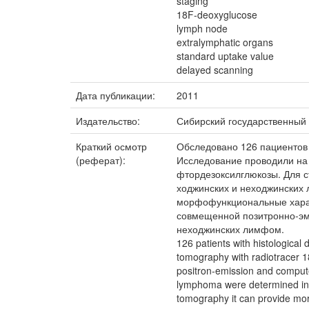
staging
18F-deoxyglucose
lymph node
extralymphatic organs
standard uptake value
delayed scanning
Дата публикации:
2011
Издательство:
Сибирский государственный
Краткий осмотр
Обследовано 126 пациентов
(реферат):
Исследование проводили н
фтордезоксилглюкозы. Для с
ходжинских и неходжинских
морфофункциональные характ
совмещенной позитронно-эм
неходжинских лимфом.
126 patients with histologic
tomography with radiotracer 1
positron-emission and comput
lymphoma were determined in 
tomography it can provide mo