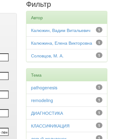
Фильтр
Автор
Калюжин, Вадим Витальевич
1
Калюжина, Елена Викторовна
1
Соловцов, М. А.
1
Тема
pathogenesis
1
remodeling
1
ДИАГНОСТИКА
1
КЛАССИФИКАЦИЯ
1
левый желудочек
1