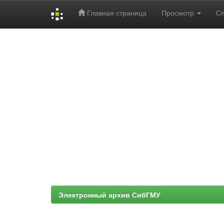
Главная страница
Просмотр
С
Skip
navigation
Электронный архив СибГМУ