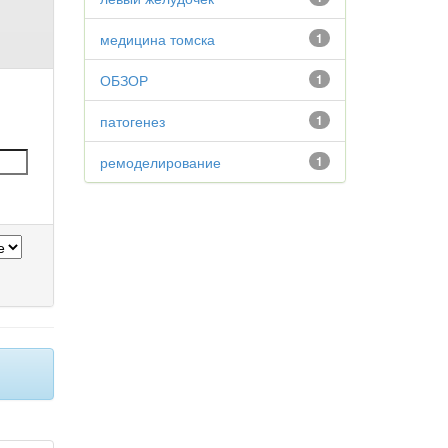
медицина томска
1
ОБЗОР
1
патогенез
1
ремоделирование
1