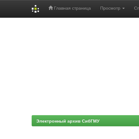
Главная страница
Просмотр
С
Skip
navigation
Электронный архив СибГМУ