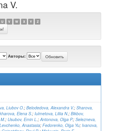
na V.
U
V
W
X
Y
Z
Авторы:
a, Liubov O.
;
Belodedova, Alexandra V.
;
Sharova,
kharova, Elena S.
;
Iulmetova, Liliia N.
;
Bikbov,
 M.
;
Usubov, Emin L.
;
Antonova, Olga P.
;
Selezneva,
Levchenko, Anastasia
;
Fedorenko, Olga Yu
;
Ivanova,