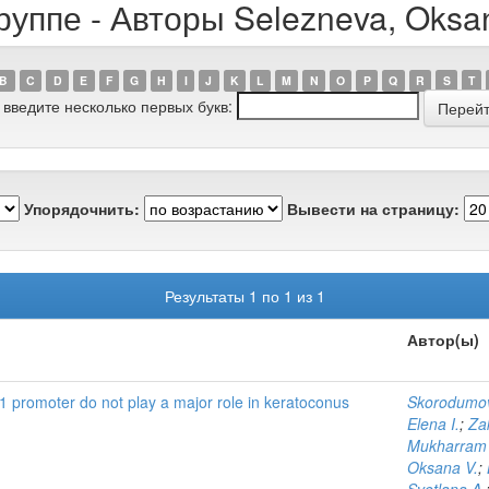
уппе - Авторы Selezneva, Oksa
B
C
D
E
F
G
H
I
J
K
L
M
N
O
P
Q
R
S
T
 введите несколько первых букв:
Упорядочнить:
Вывести на страницу:
Результаты 1 по 1 из 1
Автор(ы)
1 promoter do not play a major role in keratoconus
Skorodumov
Elena I.
;
Za
Mukharram
Oksana V.
;