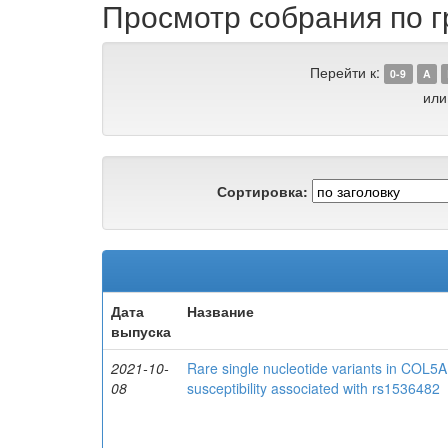
Просмотр собрания по гр
Перейти к:
0-9
A
или
Сортировка:
Дата
Название
выпуска
2021-10-
Rare single nucleotide variants in COL5A
08
susceptibility associated with rs1536482