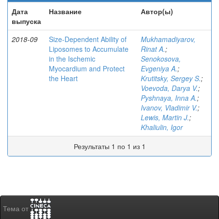
Дата
Название
Автор(ы)
выпуска
2018-09
Size-Dependent Ability of
Mukhamadiyarov,
Liposomes to Accumulate
Rinat A.
;
in the Ischemic
Senokosova,
Myocardium and Protect
Evgeniya A.
;
the Heart
Krutitsky, Sergey S.
;
Voevoda, Darya V.
;
Pyshnaya, Inna A.
;
Ivanov, Vladimir V.
;
Lewis, Martin J.
;
Khaliulin, Igor
Результаты 1 по 1 из 1
Тема от