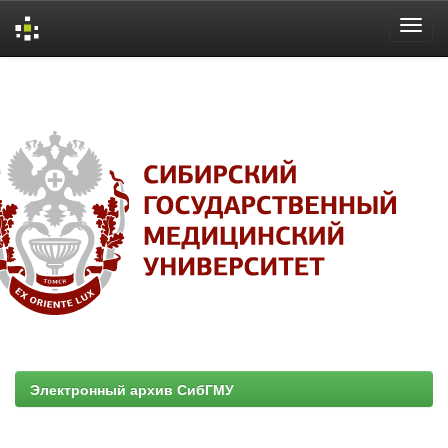
Skip
navigation
Электронный архив СибГМУ