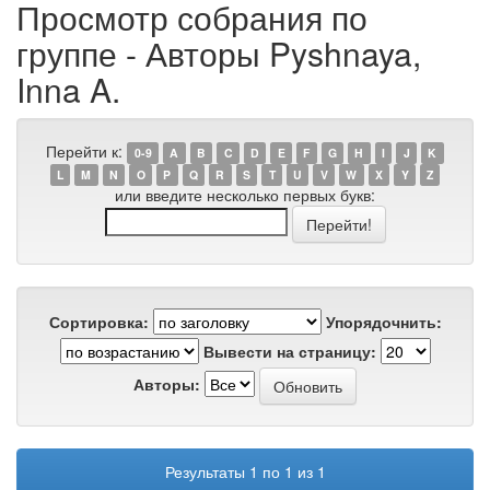
Просмотр собрания по
группе - Авторы Pyshnaya,
Inna A.
Перейти к:
0-9
A
B
C
D
E
F
G
H
I
J
K
L
M
N
O
P
Q
R
S
T
U
V
W
X
Y
Z
или введите несколько первых букв:
Сортировка:
Упорядочнить:
Вывести на страницу:
Авторы:
Результаты 1 по 1 из 1