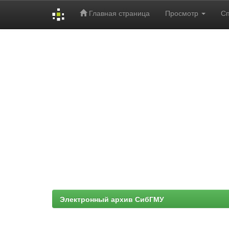
Главная страница
Просмотр
С
Skip
navigation
Электронный архив СибГМУ