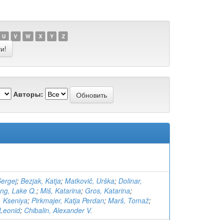
U
V
W
X
Y
Z
Авторы:
Sergej
;
Bezjak, Katja
;
Matkovič, Urška
;
Dolinar,
ang, Lake Q.
;
Miš, Katarina
;
Gros, Katarina
;
, Kseniya
;
Pirkmajer, Katja Perdan
;
Marš, Tomaž
;
 Leonid
;
Chibalin, Alexander V.