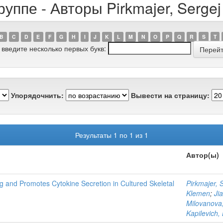
уппе - Авторы Pirkmajer, Sergej
B
C
D
E
F
G
H
I
J
K
L
M
N
O
P
Q
R
S
T
 введите несколько первых букв:
Упорядочнить:
Вывести на страницу:
Результаты 1 по 1 из 1
Автор(ы)
 and Promotes Cytokine Secretion in Cultured Skeletal
Pirkmajer, 
Klemen
;
Ji
Milovanova
Kapilevich,