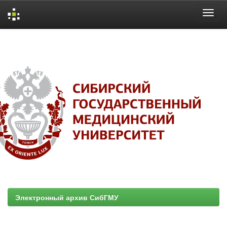
Skip
navigation
Электронный архив СибГМУ