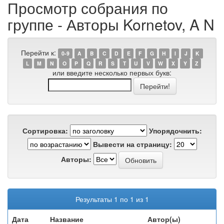
Просмотр собрания по
группе - Авторы Kornetov, A N
Перейти к:
0-9
A
B
C
D
E
F
G
H
I
J
K
L
M
N
O
P
Q
R
S
T
U
V
W
X
Y
Z
или введите несколько первых букв:
Сортировка:
Упорядочнить:
Вывести на страницу:
Авторы:
Результаты 1 по 1 из 1
Дата
Название
Автор(ы)