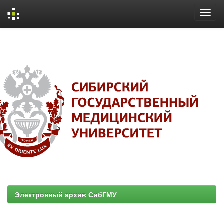
Skip
navigation
Электронный архив СибГМУ