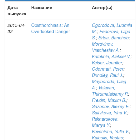
Дата
Название
Автор(ы)
выпуска
2015-04-
Opisthorchiasis: An
Ogorodova, Ludmila
02
Overlooked Danger
M.
;
Fedorova, Olga
S.
;
Sripa, Banchob
;
Mordvinov,
Viatcheslav A.
;
Katokhin, Aleksei V.
;
Keiser, Jennifer
;
Odermatt, Peter
;
Brindley, Paul J.
;
Mayboroda, Oleg
A.
;
Velavan,
Thirumalaisamy P.
;
Freidin, Maxim B.
;
Sazonov, Alexey E.
;
Saltykova, Irina V.
;
Pakharukova,
Mariya Y.
;
Kovshirina, Yulia V.
;
Kaloulis, Kostas
;