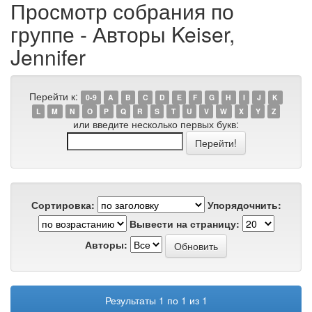
Просмотр собрания по
группе - Авторы Keiser,
Jennifer
Перейти к:
0-9
A
B
C
D
E
F
G
H
I
J
K
L
M
N
O
P
Q
R
S
T
U
V
W
X
Y
Z
или введите несколько первых букв:
Сортировка:
Упорядочнить:
Вывести на страницу:
Авторы:
Результаты 1 по 1 из 1