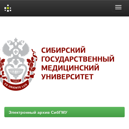
Skip
navigation
Электронный архив СибГМУ