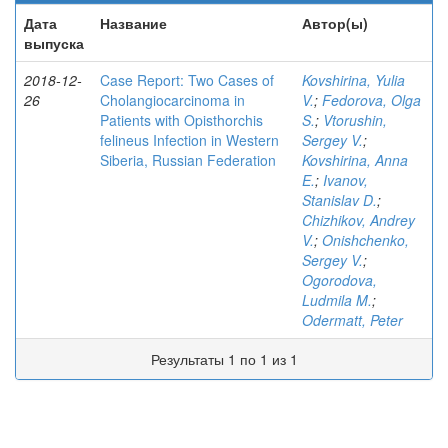
Дата
Название
Автор(ы)
выпуска
2018-12-
Case Report: Two Cases of
Kovshirina, Yulia
26
Cholangiocarcinoma in
V.
;
Fedorova, Olga
Patients with Opisthorchis
S.
;
Vtorushin,
felineus Infection in Western
Sergey V.
;
Siberia, Russian Federation
Kovshirina, Anna
E.
;
Ivanov,
Stanislav D.
;
Chizhikov, Andrey
V.
;
Onishchenko,
Sergey V.
;
Ogorodova,
Ludmila M.
;
Odermatt, Peter
Результаты 1 по 1 из 1