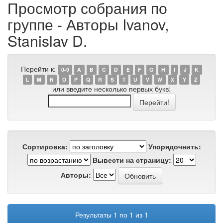
Просмотр собрания по
группе - Авторы Ivanov,
Stanislav D.
Перейти к:
0-9
A
B
C
D
E
F
G
H
I
J
K
L
M
N
O
P
Q
R
S
T
U
V
W
X
Y
Z
или введите несколько первых букв:
Сортировка:
Упорядочнить:
Вывести на страницу:
Авторы:
Результаты 1 по 1 из 1