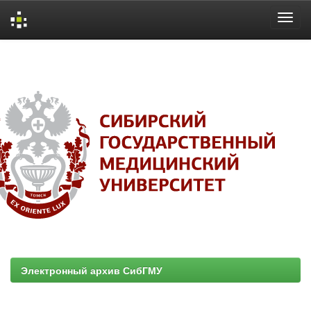
Skip
navigation
Электронный архив СибГМУ