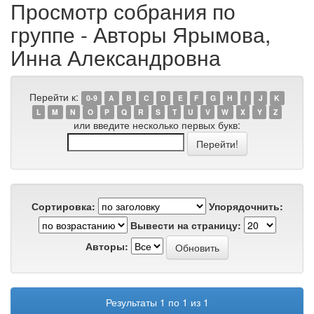
Просмотр собрания по
группе - Авторы Ярымова,
Инна Александровна
Перейти к:
0-9
A
B
C
D
E
F
G
H
I
J
K
L
M
N
O
P
Q
R
S
T
U
V
W
X
Y
Z
или введите несколько первых букв:
Сортировка:
Упорядочнить:
Вывести на страницу:
Авторы:
Результаты 1 по 1 из 1