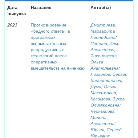
Дата
Название
Автор(ы)
выпуска
2023
Прогнозирование
Дмитриева,
«бедного ответа» в
Маргарита
программах
Леонидовна
;
вспомогательных
Петров, Илья
репродуктивных
Алексеевич
;
технологий после
Тихоновская,
оперативных
Ольга
вмешательств на яичниках
Анатольевна
;
Логвинов, Сергей
Валентинович
;
Дума, Ольга
Максимовна
;
Косимова, Зухра
Олимжоновна
;
Чернышова,
Милена
Алексеевна
;
Юрьев, Сергей
Юрьевич
;