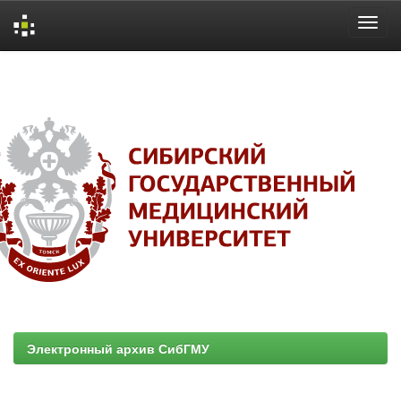
Skip
navigation
Электронный архив СибГМУ