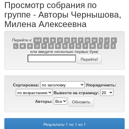
Просмотр собрания по
группе - Авторы Чернышова,
Милена Алексеевна
Перейти к:
0-9
A
B
C
D
E
F
G
H
I
J
K
L
M
N
O
P
Q
R
S
T
U
V
W
X
Y
Z
или введите несколько первых букв:
Сортировка:
Упорядочнить:
Вывести на страницу:
Авторы:
Результаты 1 по 1 из 1