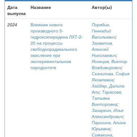
Дата
Название
Автор(ы)
выпуска
2024
Влияние нового
Порядин,
производного 3-
Геннадий
гидроксипиридина ЛХТ-2-
Васильевич
;
20 на процессы
Захватов,
свободнорадикального
Алексей
окисления при
Николаевич
;
экспериментальном
Яснецов, Виктор
пародонтите
Владимирович
;
Скачилова, София
Яковлевна
;
Хайдар, Далила
Али
;
Тарасова,
Татьяна
Викторовна
;
Захаркин, Илья
Александрович
;
Паршина, Алина
Юрьевна
;
Симакина,