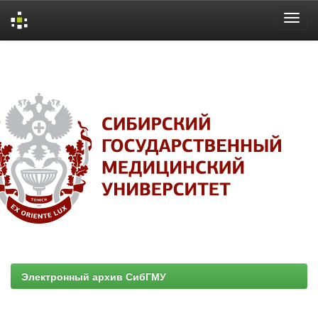
Skip
navigation
Электронный архив СибГМУ