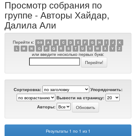
Просмотр собрания по
группе - Авторы Хайдар,
Далила Али
Перейти к:
0-9
A
B
C
D
E
F
G
H
I
J
K
L
M
N
O
P
Q
R
S
T
U
V
W
X
Y
Z
или введите несколько первых букв:
Сортировка:
Упорядочнить:
Вывести на страницу:
Авторы:
Результаты 1 по 1 из 1