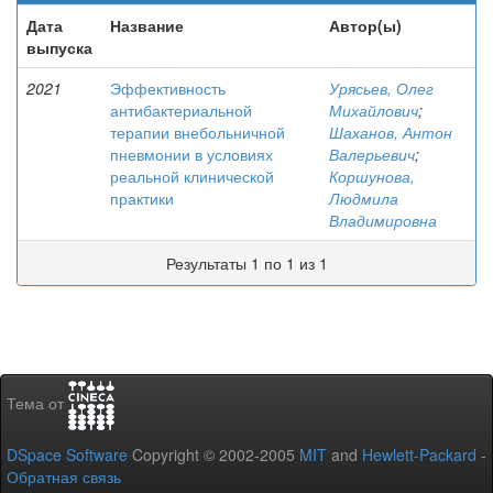
Дата
Название
Автор(ы)
выпуска
2021
Эффективность
Урясьев, Олег
антибактериальной
Михайлович
;
терапии внебольничной
Шаханов, Антон
пневмонии в условиях
Валерьевич
;
реальной клинической
Коршунова,
практики
Людмила
Владимировна
Результаты 1 по 1 из 1
Тема от
DSpace Software
Copyright © 2002-2005
MIT
and
Hewlett-Packard
-
Обратная связь