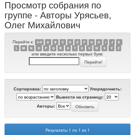
Просмотр собрания по
группе - Авторы Урясьев,
Олег Михайлович
Перейти к:
0-9
A
B
C
D
E
F
G
H
I
J
K
L
M
N
O
P
Q
R
S
T
U
V
W
X
Y
Z
или введите несколько первых букв:
Сортировка:
Упорядочнить:
Вывести на страницу:
Авторы:
Результаты 1 по 1 из 1