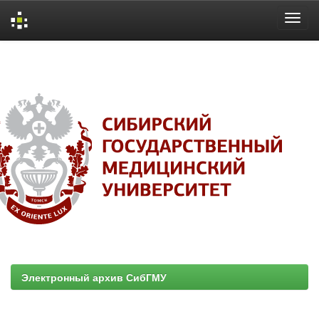
Skip
navigation
Электронный архив СибГМУ