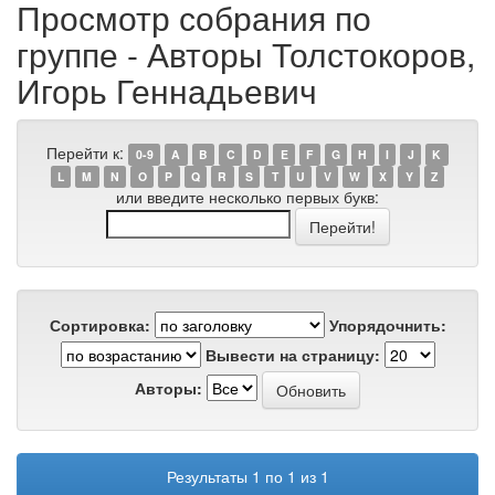
Просмотр собрания по
группе - Авторы Толстокоров,
Игорь Геннадьевич
Перейти к:
0-9
A
B
C
D
E
F
G
H
I
J
K
L
M
N
O
P
Q
R
S
T
U
V
W
X
Y
Z
или введите несколько первых букв:
Сортировка:
Упорядочнить:
Вывести на страницу:
Авторы:
Результаты 1 по 1 из 1