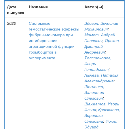
Дата
Название
Автор(ы)
выпуска
2020
Системные
Вдовин, Вячеслав
гемостатические эффекты
Михайлович
;
фибрин-мономера при
Момот, Андрей
ингибировании
Павлович
;
Орехов,
агрегационной функции
Дмитрий
тромбоцитов в
Андреевич
;
эксперименте
Толстокоров,
Игорь
Геннадьевич
;
Лычева, Наталья
Александровна
;
Шевченко,
Валентин
Олегович
;
Шахматов, Игорь
Ильич
;
Красюкова,
Вероника
Олеговна
;
Фохт,
Эдуард