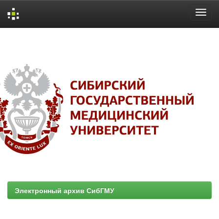
Skip
navigation
Электронный архив СибГМУ