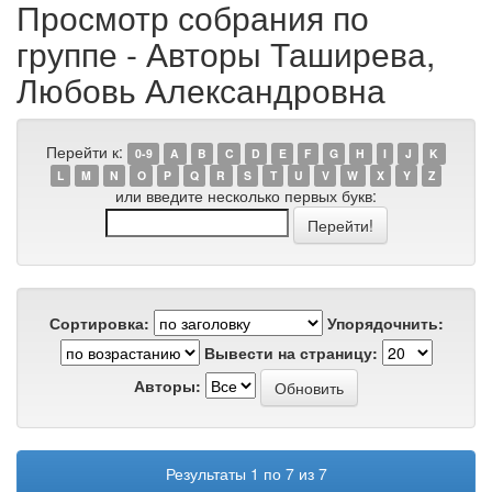
Просмотр собрания по
группе - Авторы Таширева,
Любовь Александровна
Перейти к:
0-9
A
B
C
D
E
F
G
H
I
J
K
L
M
N
O
P
Q
R
S
T
U
V
W
X
Y
Z
или введите несколько первых букв:
Сортировка:
Упорядочнить:
Вывести на страницу:
Авторы:
Результаты 1 по 7 из 7