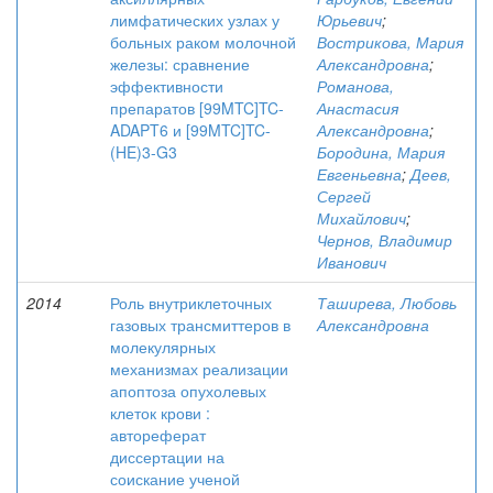
лимфатических узлах у
Юрьевич
;
больных раком молочной
Вострикова, Мария
железы: сравнение
Александровна
;
эффективности
Романова,
препаратов [99MTC]TC-
Анастасия
ADAPT6 и [99MTC]TC-
Александровна
;
(HE)3-G3
Бородина, Мария
Евгеньевна
;
Деев,
Сергей
Михайлович
;
Чернов, Владимир
Иванович
2014
Роль внутриклеточных
Таширева, Любовь
газовых трансмиттеров в
Александровна
молекулярных
механизмах реализации
апоптоза опухолевых
клеток крови :
автореферат
диссертации на
соискание ученой