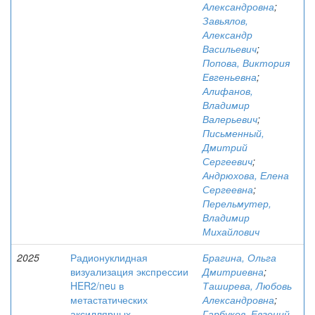
Александровна
;
Завьялов,
Александр
Васильевич
;
Попова, Виктория
Евгеньевна
;
Алифанов,
Владимир
Валерьевич
;
Письменный,
Дмитрий
Сергеевич
;
Андрюхова, Елена
Сергеевна
;
Перельмутер,
Владимир
Михайлович
2025
Радионуклидная
Брагина, Ольга
визуализация экспрессии
Дмитриевна
;
HER2/neu в
Таширева, Любовь
метастатических
Александровна
;
аксиллярных
Гарбуков, Евгений