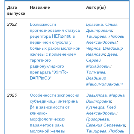
Дата
Название
Автор(ы)
выпуска
2022
Возможности
Брагина, Ольга
прогнозирования статуса
Дмитриевна
;
рецептора HER2/neu в
Таширева, Любовь
первичной опухоли у
Александровна
;
больных раком молочной
Чернов, Владимир
железы с применением
Иванович
;
Деев,
таргетного
Сергей
радионуклидного
Михайлович
;
препарата "99mTc-
Толмачев,
DARPinG3"
Владимир
Максимилианович
2025
Особенности экспрессии
Завьялова, Марина
субъединицы интегрина
Викторовна
;
β4 в зависимости от
Кузнецов, Глеб
клинико-
Александрович
;
морфологических
Григорьева,
параметров рака
Евгения Сергеевна
;
молочной железы
Таширева, Любовь