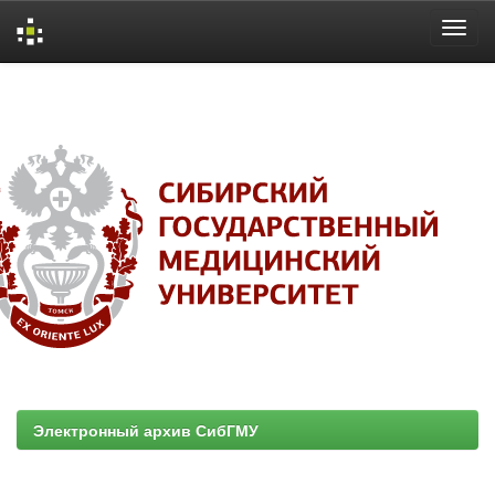
Skip
navigation
Электронный архив СибГМУ