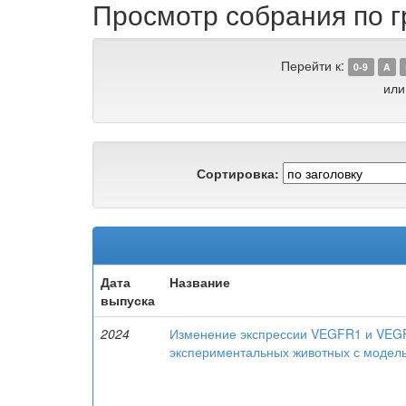
Просмотр собрания по г
Перейти к:
0-9
A
или
Сортировка:
Дата
Название
выпуска
2024
Изменение экспрессии VEGFR1 и VEGFR
экспериментальных животных с модел