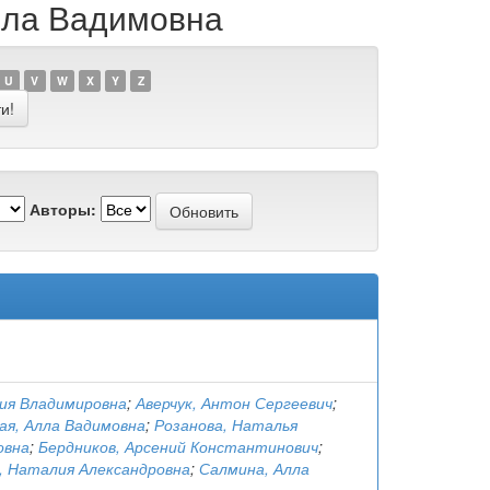
Алла Вадимовна
U
V
W
X
Y
Z
Авторы:
рия Владимировна
;
Аверчук, Антон Сергеевич
;
ая, Алла Вадимовна
;
Розанова, Наталья
овна
;
Бердников, Арсений Константинович
;
, Наталия Александровна
;
Салмина, Алла