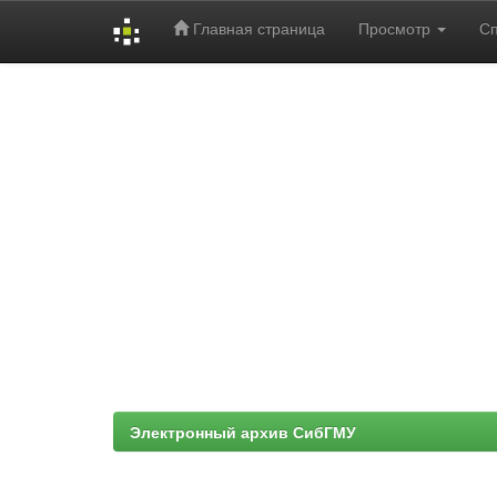
Главная страница
Просмотр
С
Skip
navigation
Электронный архив СибГМУ