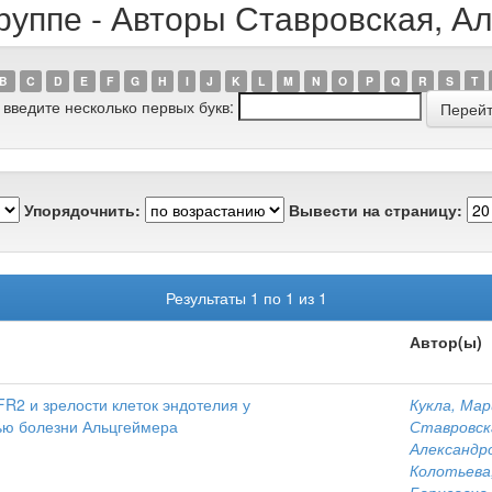
руппе - Авторы Ставровская, 
B
C
D
E
F
G
H
I
J
K
L
M
N
O
P
Q
R
S
T
 введите несколько первых букв:
Упорядочнить:
Вывести на страницу:
Результаты 1 по 1 из 1
Автор(ы)
2 и зрелости клеток эндотелия у
Кукла, Ма
ью болезни Альцгеймера
Ставровск
Александр
Колотьева