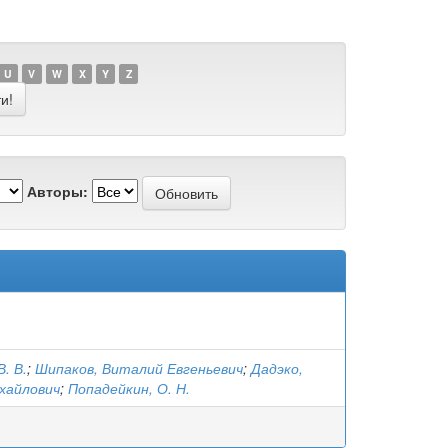
U
V
W
X
Y
Z
Авторы:
В. В.
;
Шипаков, Виталий Евгеньевич
;
Дадэко,
хайлович
;
Попадейкин, О. Н.