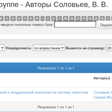
уппе - Авторы Соловьев, В. В.
B
C
D
E
F
G
H
I
J
K
L
M
N
O
P
Q
R
S
T
 введите несколько первых букв:
Упорядочнить:
Вывести на страницу:
Результаты 1 по 1 из 1
Автор(ы)
ной и эпидуральной аналгезии на систему гемостаза
Соловьев, 
Сергей Ми
Результаты 1 по 1 из 1