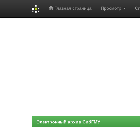
Главная страница
Просмотр
С
Skip
navigation
Электронный архив СибГМУ