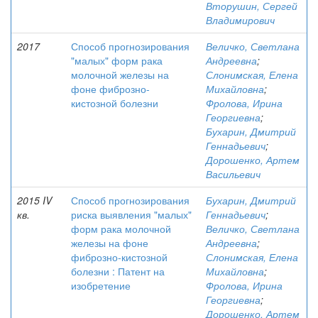
Вторушин, Сергей
Владимирович
2017
Способ прогнозирования
Величко, Светлана
"малых" форм рака
Андреевна
;
молочной железы на
Слонимская, Елена
фоне фиброзно-
Михайловна
;
кистозной болезни
Фролова, Ирина
Георгиевна
;
Бухарин, Дмитрий
Геннадьевич
;
Дорошенко, Артем
Васильевич
2015 IV
Способ прогнозирования
Бухарин, Дмитрий
кв.
риска выявления "малых"
Геннадьевич
;
форм рака молочной
Величко, Светлана
железы на фоне
Андреевна
;
фиброзно-кистозной
Слонимская, Елена
болезни : Патент на
Михайловна
;
изобретение
Фролова, Ирина
Георгиевна
;
Дорошенко, Артем