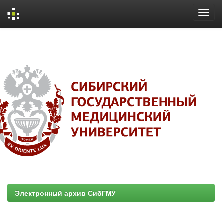
Skip
navigation
Электронный архив СибГМУ