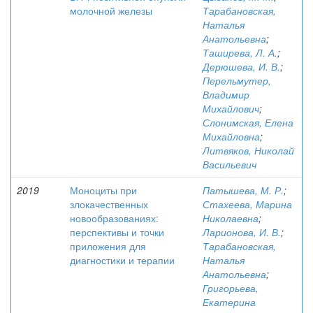
молочной железы
Тарабановская,
Наталья
Анатольевна
;
Таширева, Л. А.
;
Дерюшева, И. В.
;
Перельмутер,
Владимир
Михайлович
;
Слонимская, Елена
Михайловна
;
Литвяков, Николай
Васильевич
2019
Моноциты при
Патышева, М. Р.
;
злокачественных
Стахеева, Марина
новообразованиях:
Николаевна
;
перспективы и точки
Ларионова, И. В.
;
приложения для
Тарабановская,
диагностики и терапии
Наталья
Анатольевна
;
Григорьева,
Екатерина