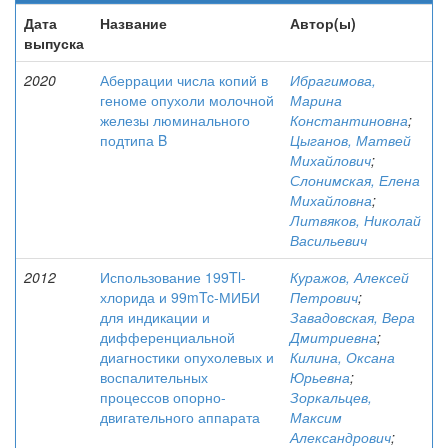
Дата
Название
Автор(ы)
выпуска
2020
Аберрации числа копий в
Ибрагимова,
геноме опухоли молочной
Марина
железы люминального
Константиновна
;
подтипа B
Цыганов, Матвей
Михайлович
;
Слонимская, Елена
Михайловна
;
Литвяков, Николай
Васильевич
2012
Использование 199Tl-
Куражов, Алексей
хлорида и 99mTc-МИБИ
Петрович
;
для индикации и
Завадовская, Вера
дифференциальной
Дмитриевна
;
диагностики опухолевых и
Килина, Оксана
воспалительных
Юрьевна
;
процессов опорно-
Зоркальцев,
двигательного аппарата
Максим
Александрович
;