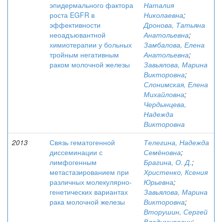
эпидермального фактора
Наталия
роста EGFR в
Николаевна
;
эффективности
Дронова, Татьяна
неоадъювантной
Анатольевна
;
химиотерапии у больных
Замбалова, Елена
тройным негативным
Анатольевна
;
раком молочной железы
Завьялова, Марина
Викторовна
;
Слонимская, Елена
Михайловна
;
Чердынцева,
Надежда
Викторовна
2013
Связь гематогенной
Телегина, Надежда
диссеминации с
Семёновна
;
лимфогенным
Брагина, О. Д.
;
метастазированием при
Христенко, Ксения
различных молекулярно-
Юрьевна
;
генетических вариантах
Завьялова, Марина
рака молочной железы
Викторовна
;
Вторушин, Сергей
Владимирович
;