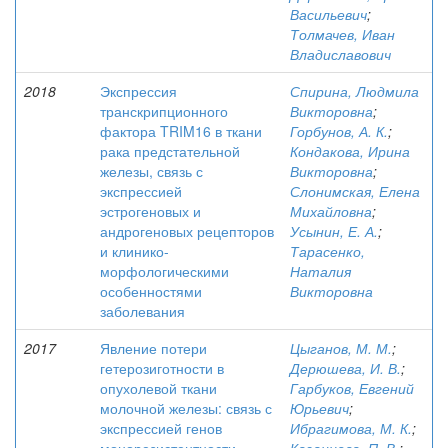
Васильевич
;
Толмачев, Иван
Владиславович
2018
Экспрессия
Спирина, Людмила
транскрипционного
Викторовна
;
фактора TRIM16 в ткани
Горбунов, А. К.
;
рака предстательной
Кондакова, Ирина
железы, связь с
Викторовна
;
экспрессией
Слонимская, Елена
эстрогеновых и
Михайловна
;
андрогеновых рецепторов
Усынин, Е. А.
;
и клинико-
Тарасенко,
морфологическими
Наталия
особенностями
Викторовна
заболевания
2017
Явление потери
Цыганов, М. М.
;
гетерозиготности в
Дерюшева, И. В.
;
опухолевой ткани
Гарбуков, Евгений
молочной железы: связь с
Юрьевич
;
экспрессией генов
Ибрагимова, М. К.
;