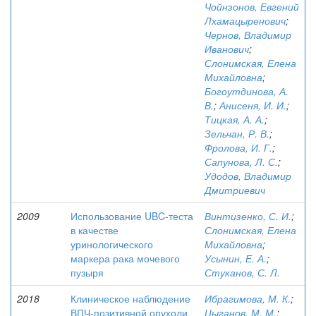
Чойнзонов, Евгений
Лхамацыренович
;
Чернов, Владимир
Иванович
;
Слонимская, Елена
Михайловна
;
Богоутдинова, А.
В.
;
Анисеня, И. И.
;
Тицкая, А. А.
;
Зельчан, Р. В.
;
Фролова, И. Г.
;
Сапунова, Л. С.
;
Удодов, Владимир
Дмитриевич
2009
Использование UBC-теста
Винтизенко, С. И.
;
в качестве
Слонимская, Елена
уринологического
Михайловна
;
маркера рака мочевого
Усынин, Е. А.
;
пузыря
Стуканов, С. Л.
2018
Клиническое наблюдение
Ибрагимова, М. К.
;
ВПЧ-позитивной опухоли
Цыганов, М. М.
;