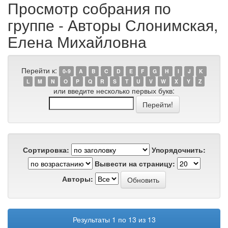
Просмотр собрания по
группе - Авторы Слонимская,
Елена Михайловна
Перейти к:
0-9
A
B
C
D
E
F
G
H
I
J
K
L
M
N
O
P
Q
R
S
T
U
V
W
X
Y
Z
или введите несколько первых букв:
Сортировка:
Упорядочнить:
Вывести на страницу:
Авторы:
Результаты 1 по 13 из 13