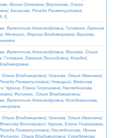
ова, Ирина Олеговна
;
Воронкова, Ольга
овна
;
Хасанова, Резеда Рахматулловна
;
А. Е.
ва, Валентина Александровна
;
Головина, Евгения
а
;
Мелешко, Марина Владимировна
;
Ваизова,
еньевна
ва, Валентина Александровна
;
Ваизова, Ольга
а
;
Головина, Евгения Леонидовна
;
Кочубей,
Владимировна
, Ольга Владимировна
;
Уразова, Ольга Ивановна
;
 Резеда Рахматулловна
;
Новицкий, Вячеслав
ич
;
Чурина, Елена Георгиевна
;
Наследникова,
говна
;
Филинюк, Ольга Владимировна
;
ва, Валентина Александровна
;
Колобовникова,
димировна
, Ольга Владимировна
;
Уразова, Ольга Ивановна
;
 Вячеслав Викторович
;
Чурина, Елена Георгиевна
;
 Резеда Рахматулловна
;
Наследникова, Ирина
Филинюк, Ольга Владимировна
;
Серебрякова,