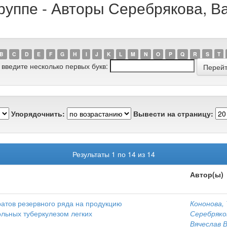
руппе - Авторы Серебрякова, В
B
C
D
E
F
G
H
I
J
K
L
M
N
O
P
Q
R
S
T
 введите несколько первых букв:
Упорядочнить:
Вывести на страницу:
Результаты 1 по 14 из 14
Автор(ы)
атов резервного ряда на продукцию
Кононова,
ольных туберкулезом легких
Серебряко
Вячеслав 