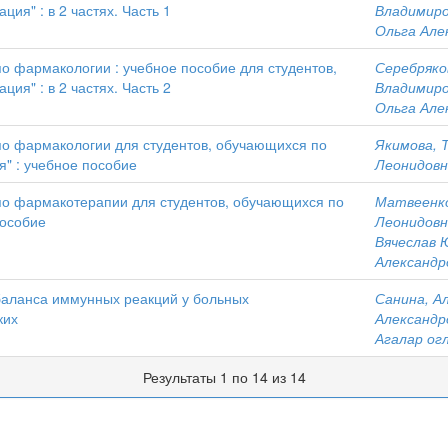
ия" : в 2 частях. Часть 1
Владимир
Ольга Але
по фармакологии : учебное пособие для студентов,
Серебряко
ия" : в 2 частях. Часть 2
Владимир
Ольга Але
 по фармакологии для студентов, обучающихся по
Якимова, 
" : учебное пособие
Леонидовн
 по фармакотерапии для студентов, обучающихся по
Матвеенко
пособие
Леонидовн
Вячеслав 
Александр
сбаланса иммунных реакций у больных
Санина, А
ких
Александр
Агалар ог
Результаты 1 по 14 из 14