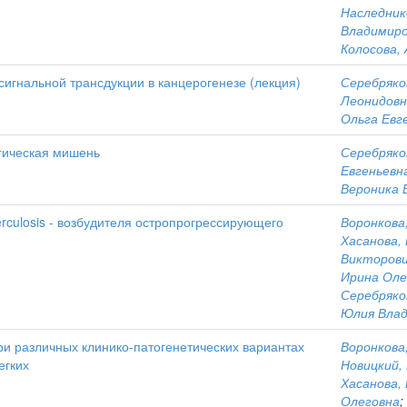
Наследник
Владимир
Колосова, 
 сигнальной трансдукции в канцерогенезе (лекция)
Серебряко
Леонидовн
Ольга Евг
гическая мишень
Серебряко
Евгеньевн
Вероника 
erculosis - возбудителя остропрогрессирующего
Воронкова
Хасанова,
Викторов
Ирина Оле
Серебряко
Юлия Вла
и различных клинико-патогенетических вариантах
Воронкова
егких
Новицкий,
Хасанова,
Олеговна
;