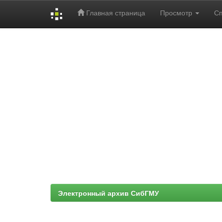
Главная страница
Просмотр
С
Skip
navigation
Электронный архив СибГМУ