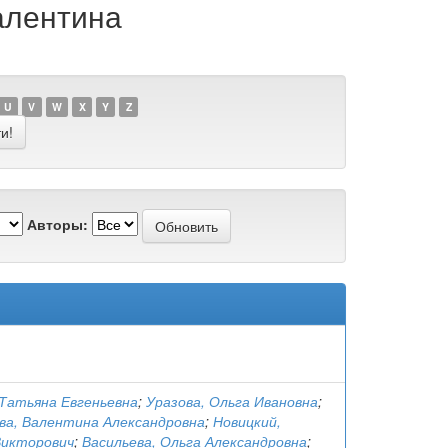
алентина
U
V
W
X
Y
Z
Авторы:
 Татьяна Евгеньевна
;
Уразова, Ольга Ивановна
;
ва, Валентина Александровна
;
Новицкий,
Викторович
;
Васильева, Ольга Александровна
;