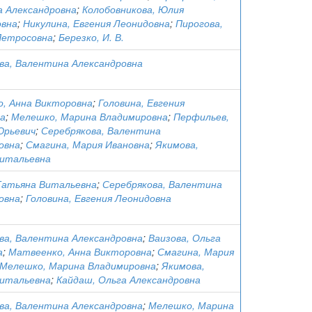
 Александровна
;
Колобовникова, Юлия
овна
;
Никулина, Евгения Леонидовна
;
Пирогова,
Петросовна
;
Березко, И. В.
ва, Валентина Александровна
, Анна Викторовна
;
Головина, Евгения
а
;
Мелешко, Марина Владимировна
;
Перфильев,
Юрьевич
;
Серебрякова, Валентина
овна
;
Смагина, Мария Ивановна
;
Якимова,
итальевна
Татьяна Витальевна
;
Серебрякова, Валентина
овна
;
Головина, Евгения Леонидовна
ва, Валентина Александровна
;
Ваизова, Ольга
а
;
Матвеенко, Анна Викторовна
;
Смагина, Мария
Мелешко, Марина Владимировна
;
Якимова,
итальевна
;
Кайдаш, Ольга Александровна
ва, Валентина Александровна
;
Мелешко, Марина