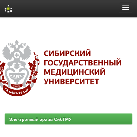
Skip
navigation
Электронный архив СибГМУ