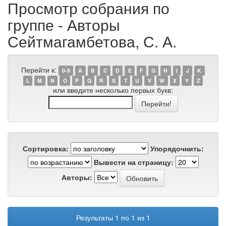
Просмотр собрания по
группе - Авторы
Сейтмагамбетова, С. А.
Перейти к:
0-9
A
B
C
D
E
F
G
H
I
J
K
L
M
N
O
P
Q
R
S
T
U
V
W
X
Y
Z
или введите несколько первых букв:
Сортировка:
Упорядочнить:
Вывести на страницу:
Авторы:
Результаты 1 по 1 из 1