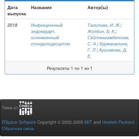
Дата
Название
Автор(ы)
выпуска
2018
Инфекционный
Талипова, И. Ж.
;
эндокардит,
Жолдин, Б. К.
;
осложненный
Сейтмагамбетова,
спондилодисцитом
С. А.
;
Курманалина,
Г. Л.
;
Кушимова, Д.
Е.
Результаты 1 по 1 из 1
Тема от
DSpace Software
Copyright © 2002-2005
MIT
and
Hewlett-Packard
-
Обратная связь