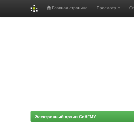
Главная страница
Просмотр
С
Skip
navigation
Электронный архив СибГМУ