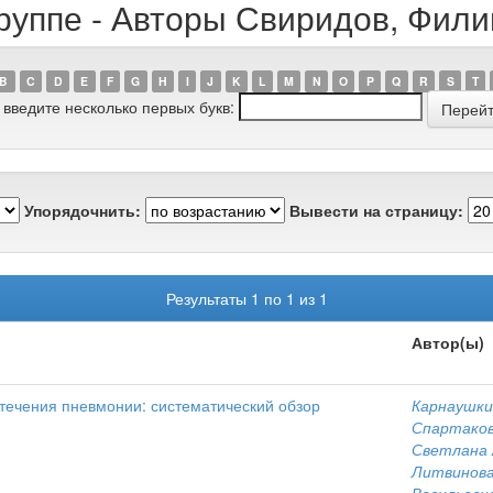
руппе - Авторы Свиридов, Фил
B
C
D
E
F
G
H
I
J
K
L
M
N
O
P
Q
R
S
T
 введите несколько первых букв:
Упорядочнить:
Вывести на страницу:
Результаты 1 по 1 из 1
Автор(ы)
 течения пневмонии: систематический обзор
Карнаушки
Спартако
Светлана 
Литвинова