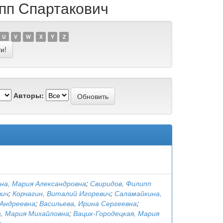
ипп Спартакович
U
V
W
X
Y
Z
Авторы:
на, Мария Александровна
;
Свиридов, Филипп
вич
;
Корчагин, Виталий Игоревич
;
Саламайкина,
Андреевна
;
Васильева, Ирина Сергеевна
;
, Мария Михайловна
;
Вацик-Городецкая, Мария