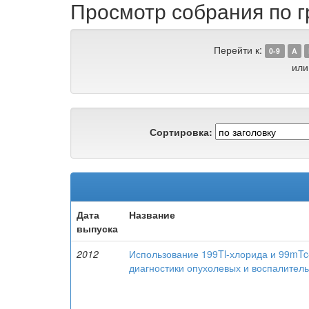
Просмотр собрания по гр
Перейти к:
0-9
A
или
Сортировка:
Дата
Название
выпуска
2012
Использование 199Tl-хлорида и 99mT
диагностики опухолевых и воспалител