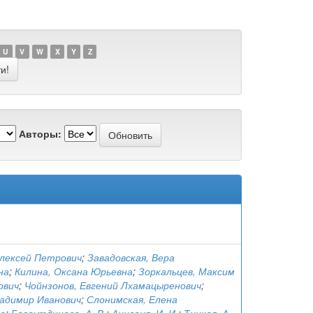
U
V
W
X
Y
Z
Авторы:
Алексей Петрович
;
Завадовская, Вера
на
;
Килина, Оксана Юрьевна
;
Зоркальцев, Максим
ович
;
Чойнзонов, Евгений Лхамацыренович
;
ладимир Иванович
;
Слонимская, Елена