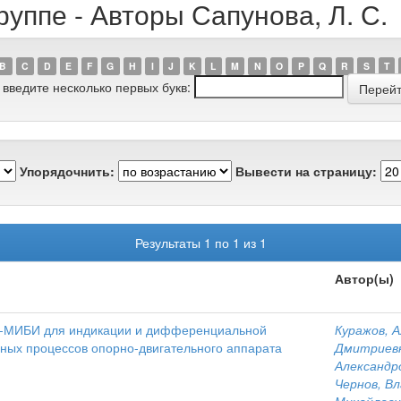
уппе - Авторы Сапунова, Л. С.
B
C
D
E
F
G
H
I
J
K
L
M
N
O
P
Q
R
S
T
 введите несколько первых букв:
Упорядочнить:
Вывести на страницу:
Результаты 1 по 1 из 1
Автор(ы)
c-МИБИ для индикации и дифференциальной
Куражов, 
ьных процессов опорно-двигательного аппарата
Дмитриев
Александр
Чернов, В