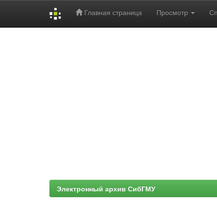
Главная страница
Просмотр
С
Skip
navigation
Электронный архив СибГМУ