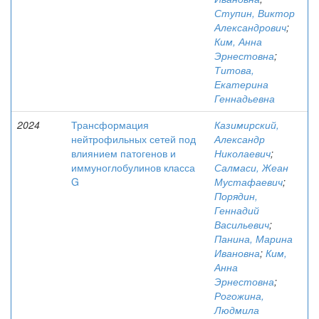
Ступин, Виктор
Александрович
;
Ким, Анна
Эрнестовна
;
Титова,
Екатерина
Геннадьевна
2024
Трансформация
Казимирский,
нейтрофильных сетей под
Александр
влиянием патогенов и
Николаевич
;
иммуноглобулинов класса
Салмаси, Жеан
G
Мустафаевич
;
Порядин,
Геннадий
Васильевич
;
Панина, Марина
Ивановна
;
Ким,
Анна
Эрнестовна
;
Рогожина,
Людмила