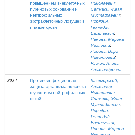
повышением внеклеточных
Николаевич
;
пуриновых оснований и
Салмаси, Жеан
нейтрофильных
Мустафаевич
;
экстраклеточных ловушек в
Порядин,
плазме крови
Геннадий
Васильевич
;
Панина, Марина
Ивановна
;
Ларина, Вера
Николаевна
;
Рыжих, Алина
Александровна
2024
Противоинфекционная
Казимирский,
защита организма человека
Александр
с участием нейтрофильных
Николаевич
;
сетей
Салмаси, Жеан
Мустафаевич
;
Порядин,
Геннадий
Васильевич
;
Панина, Марина
Ивановна
;