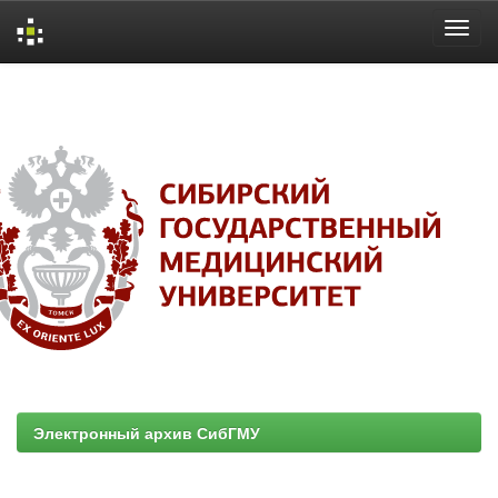
Skip
navigation
Электронный архив СибГМУ