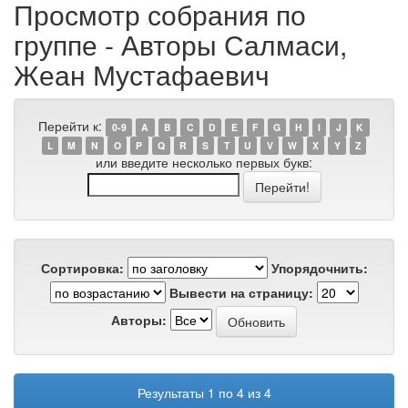
Просмотр собрания по
группе - Авторы Салмаси,
Жеан Мустафаевич
Перейти к:
0-9
A
B
C
D
E
F
G
H
I
J
K
L
M
N
O
P
Q
R
S
T
U
V
W
X
Y
Z
или введите несколько первых букв:
Сортировка:
Упорядочнить:
Вывести на страницу:
Авторы:
Результаты 1 по 4 из 4