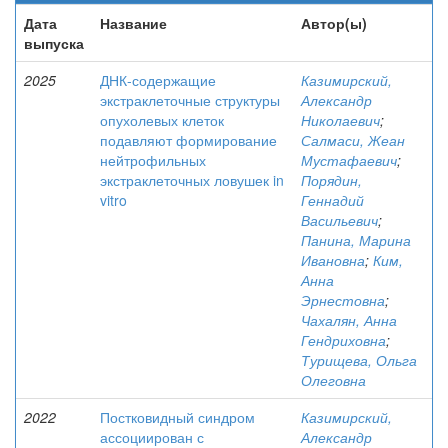
Дата
Название
Автор(ы)
выпуска
2025
ДНК-содержащие
Казимирский,
экстраклеточные структуры
Александр
опухолевых клеток
Николаевич
;
подавляют формирование
Салмаси, Жеан
нейтрофильных
Мустафаевич
;
экстраклеточных ловушек in
Порядин,
vitro
Геннадий
Васильевич
;
Панина, Марина
Ивановна
;
Ким,
Анна
Эрнестовна
;
Чахалян, Анна
Гендриховна
;
Турищева, Ольга
Олеговна
2022
Постковидный синдром
Казимирский,
ассоциирован с
Александр