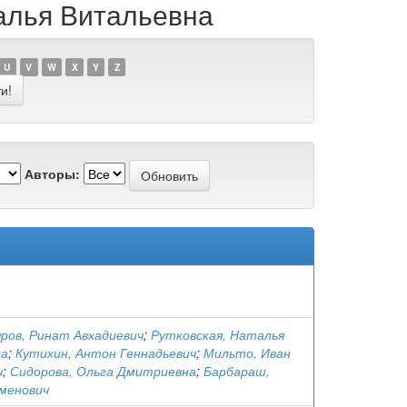
талья Витальевна
U
V
W
X
Y
Z
Авторы:
ров, Ринат Авхадиевич
;
Рутковская, Наталья
на
;
Кутихин, Антон Геннадьевич
;
Мильто, Иван
ч
;
Сидорова, Ольга Дмитриевна
;
Барбараш,
менович