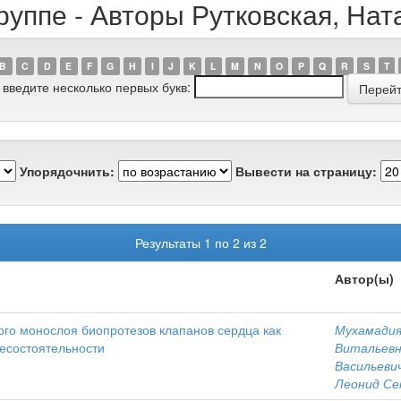
руппе - Авторы Рутковская, На
B
C
D
E
F
G
H
I
J
K
L
M
N
O
P
Q
R
S
T
 введите несколько первых букв:
Упорядочнить:
Вывести на страницу:
Результаты 1 по 2 из 2
Автор(ы)
го монослоя биопротезов клапанов сердца как
Мухамадия
несостоятельности
Витальев
Васильеви
Леонид Се