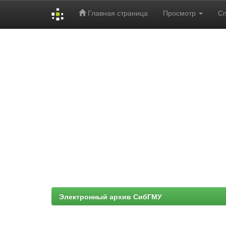
Главная страница
Просмотр
С
Skip
navigation
Электронный архив СибГМУ